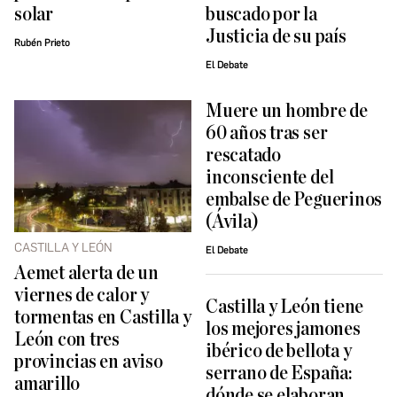
solar
buscado por la
Justicia de su país
Rubén Prieto
El Debate
Muere un hombre de
60 años tras ser
rescatado
inconsciente del
embalse de Peguerinos
(Ávila)
CASTILLA Y LEÓN
El Debate
Aemet alerta de un
viernes de calor y
Castilla y León tiene
tormentas en Castilla y
los mejores jamones
León con tres
ibérico de bellota y
provincias en aviso
serrano de España:
amarillo
dónde se elaboran