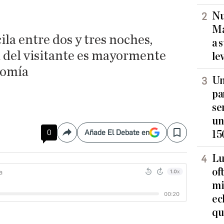
Nu
Ma
ila entre dos y tres noches,
a 
l del visitante es mayormente
le
nomía
Un
pa
se
un
0
Añade El Debate en
15
Compartir
Save
Lu
of
mi
ec
qu