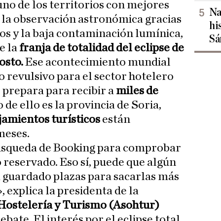
 uno de los territorios con mejores
Na
 la observación astronómica gracias
hi
ros y la baja contaminación lumínica,
Sá
e la
franja de totalidad del eclipse de
osto.
Ese acontecimiento mundial
o revulsivo para el sector hotelero
 prepara para recibir a
miles de
 de ello es la provincia de Soria,
jamientos turísticos
están
meses.
úsqueda de Booking para comprobar
o reservado. Eso sí, puede que algún
 guardado plazas para sacarlas más
, explica la presidenta de la
Hostelería y Turismo (Asohtur)
Debate. El interés por el eclipse total