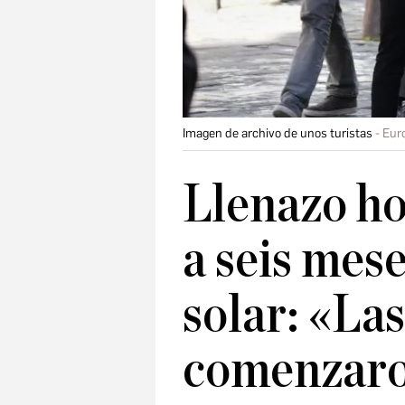
Imagen de archivo de unos turistas
Eur
Llenazo ho
a seis mese
solar: «La
comenzaro