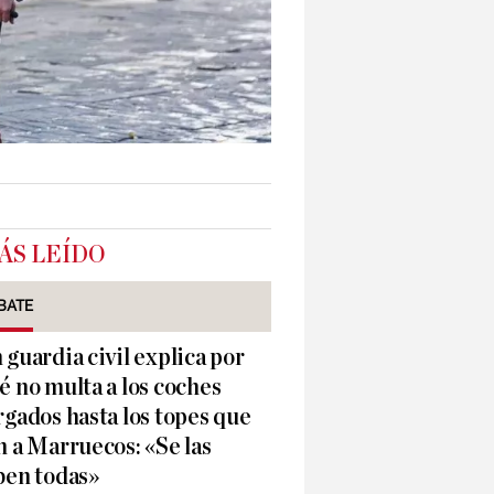
ÁS LEÍDO
BATE
 guardia civil explica por
é no multa a los coches
rgados hasta los topes que
n a Marruecos: «Se las
ben todas»