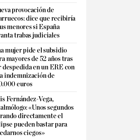
eva provocación de
rruecos: dice que recibiría
sus menores si España
vanta trabas judiciales
a mujer pide el subsidio
ra mayores de 52 años tras
r despedida en un ERE con
a indemnización de
0.000 euros
is Fernández-Vega,
talmólogo: «Unos segundos
rando directamente el
lipse pueden bastar para
edarnos ciegos»