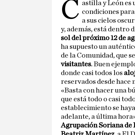
C
astilla y León es
condiciones para
a sus cielos oscu
y, además, está dentro d
sol del próximo 12 de ag
ha supuesto un auténtic
de la Comunidad, que se
visitantes
. Buen ejemplo
donde casi todos los
alo
reservados desde hace 
«Basta con hacer una b
que está todo o casi tod
establecimiento se haya
adelante, a última hora»
Agrupación Soriana de 
Beatriz Martínez
, a El 