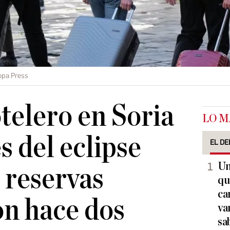
opa Press
telero en Soria
LO M
s del eclipse
EL DE
Un
s reservas
qu
ca
n hace dos
va
sa