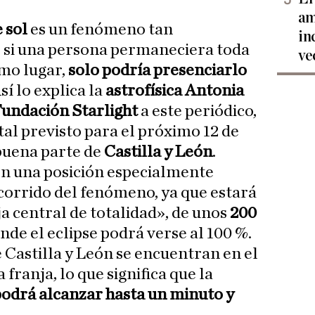
am
e sol
es un fenómeno tan
in
, si una persona permaneciera toda
ve
smo lugar,
solo podría presenciarlo
Así lo explica la
astrofísica Antonia
 Fundación Starlight
a este periódico,
otal previsto para el próximo 12 de
buena parte de
Castilla y León
.
en una posición especialmente
corrido del fenómeno, ya que estará
a central de totalidad», de unos
200
onde el eclipse podrá verse al 100 %.
 Castilla y León se encuentran en el
franja, lo que significa que la
podrá alcanzar hasta un minuto y