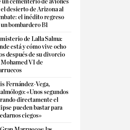
 un cementerio de aviones
 el desierto de Arizona al
mbate: el inédito regreso
 un bombardero B1
 misterio de Lalla Salma:
nde está y cómo vive ocho
os después de su divorcio
 Mohamed VI de
rruecos
is Fernández-Vega,
talmólogo: «Unos segundos
rando directamente el
lipse pueden bastar para
edarnos ciegos»
 Gran Marruecos: las