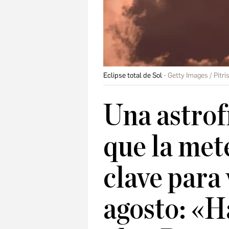
Eclipse total de Sol
Getty Images / Pitri
Una astrof
que la met
clave para 
agosto: «H