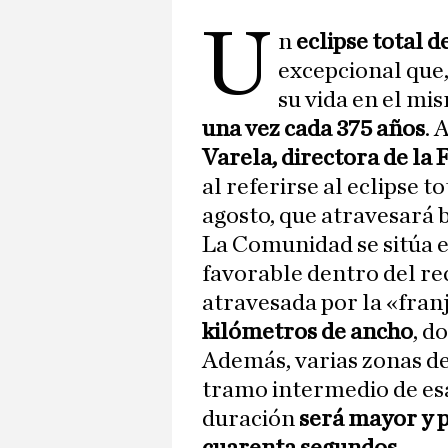
U
n
eclipse total d
excepcional que
su vida en el mi
una vez cada 375 años
. 
Varela, directora de la
al referirse al eclipse t
agosto, que atravesará 
La Comunidad se sitúa 
favorable dentro del re
atravesada por la «franj
kilómetros de ancho
, d
Además, varias zonas de
tramo intermedio de esa 
duración
será mayor y 