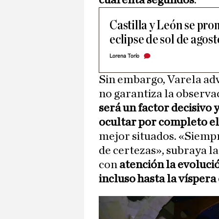
cuarenta segundos
.
Castilla y León se pro
eclipse de sol de agos
Lorena Torío
Sin embargo, Varela adv
no garantiza la observac
será un factor decisivo
ocultar por completo e
mejor situados. «Siemp
de certezas», subraya la
con
atención la evolució
incluso hasta la víspera