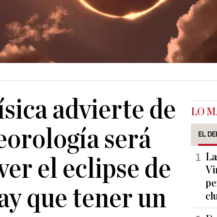
s
ísica advierte de
LO M
eorología será
EL DE
La
ver el eclipse de
Vi
pe
ay que tener un
cl