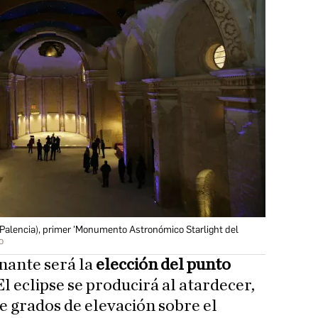
(Palencia), primer 'Monumento Astronómico Starlight del
o
nante será la
elección del punto
 El eclipse se producirá al atardecer,
e grados de elevación sobre el