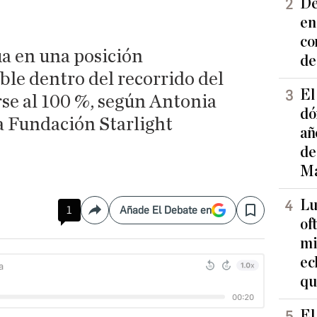
De
en
co
túa en una posición
de
le dentro del recorrido del
El
rse al 100 %, según Antonia
dó
la Fundación Starlight
añ
de
Ma
Lu
1
Añade El Debate en
Compartir
Save
of
mi
ec
qu
El