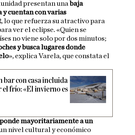
munidad presentan una
baja
 y cuentan con varias
t
, lo que refuerza su atractivo para
ara ver el eclipse. «Quien se
íses no viene solo por dos minutos;
oches y busca lugares donde
elo
», explica Varela, que constata el
n bar con casa incluida
el frío: «El invierno es
responde mayoritariamente a un
 un nivel cultural y económico