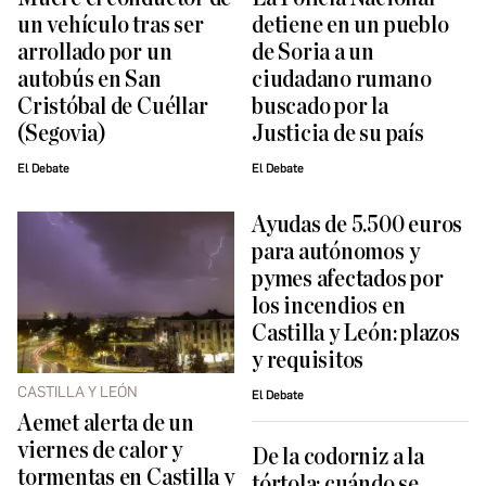
un vehículo tras ser
detiene en un pueblo
arrollado por un
de Soria a un
autobús en San
ciudadano rumano
Cristóbal de Cuéllar
buscado por la
(Segovia)
Justicia de su país
El Debate
El Debate
Ayudas de 5.500 euros
para autónomos y
pymes afectados por
los incendios en
Castilla y León: plazos
y requisitos
CASTILLA Y LEÓN
El Debate
Aemet alerta de un
viernes de calor y
De la codorniz a la
tormentas en Castilla y
tórtola: cuándo se