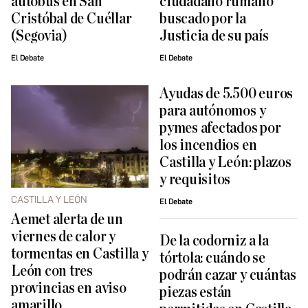
autobús en San
ciudadano rumano
Cristóbal de Cuéllar
buscado por la
(Segovia)
Justicia de su país
El Debate
El Debate
Ayudas de 5.500 euros
para autónomos y
pymes afectados por
los incendios en
Castilla y León: plazos
y requisitos
CASTILLA Y LEÓN
El Debate
Aemet alerta de un
viernes de calor y
De la codorniz a la
tormentas en Castilla y
tórtola: cuándo se
León con tres
podrán cazar y cuántas
provincias en aviso
piezas están
amarillo