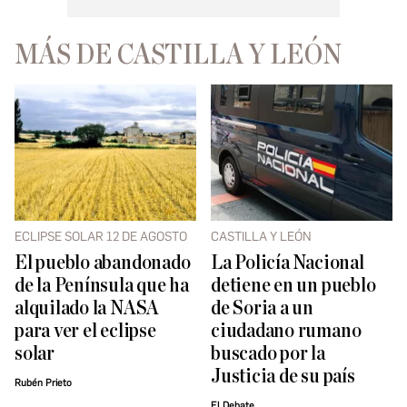
MÁS DE CASTILLA Y LEÓN
ECLIPSE SOLAR 12 DE AGOSTO
CASTILLA Y LEÓN
El pueblo abandonado
La Policía Nacional
de la Península que ha
detiene en un pueblo
alquilado la NASA
de Soria a un
para ver el eclipse
ciudadano rumano
solar
buscado por la
Justicia de su país
Rubén Prieto
El Debate