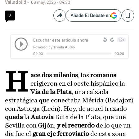
Valladolid
03 may. 2026 - 04:30
2
Añade El Debate en
Compartir
Save
H
ace dos milenios
, los
romanos
erigieron en el oeste hispánico la
Vía de la Plata
, una calzada
estratégica que conectaba Mérida (Badajoz)
con Astorga (León). Hoy, de aquel trazado
queda
la
Autovía
Ruta de la Plata, que une
Sevilla con Gijón,
y el recuerdo
de lo que un
día fue el
gran eje ferroviario
de esta zona