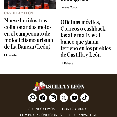
Lorena Torío
CASTILLA Y LEÓN
Nueve heridos tras
Oficinas móviles,
colisionar dos motos
Correos o cashback:
en el campeonato de
las alternativas al
motociclismo urbano
banco que ganan
de La Bañeza (León)
terreno en los pueblos
de Castilla y León
El Debate
El Debate
QUIÉNES SOMOS
CONTÁCTANOS
TÉRMINOS Y CONDICIONES
P. DE PRIVACIDAD