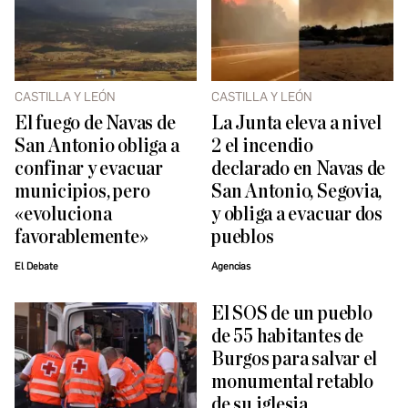
CASTILLA Y LEÓN
CASTILLA Y LEÓN
El fuego de Navas de
La Junta eleva a nivel
San Antonio obliga a
2 el incendio
confinar y evacuar
declarado en Navas de
municipios, pero
San Antonio, Segovia,
«evoluciona
y obliga a evacuar dos
favorablemente»
pueblos
El Debate
Agencias
El SOS de un pueblo
de 55 habitantes de
Burgos para salvar el
monumental retablo
de su iglesia