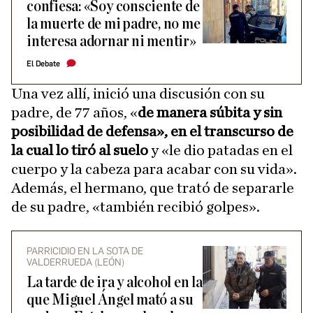
confiesa: «Soy consciente de
la muerte de mi padre, no me
interesa adornar ni mentir»
El Debate
Una vez allí, inició una discusión con su
padre, de 77 años, «
de manera súbita y sin
posibilidad de defensa», en el transcurso de
la cual lo tiró al suelo
y «le dio patadas en el
cuerpo y la cabeza para acabar con su vida».
Además, el hermano, que trató de separarle
de su padre, «también recibió golpes».
PARRICIDIO EN LA SOTA DE
VALDERRUEDA (LEÓN)
La tarde de ira y alcohol en la
que Miguel Ángel mató a su