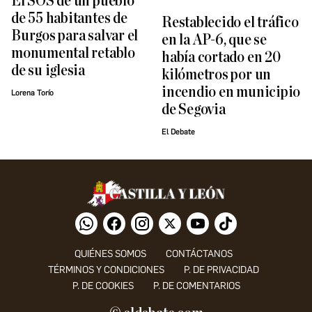
El SOS de un pueblo
de 55 habitantes de
Restablecido el tráfico
Burgos para salvar el
en la AP-6, que se
monumental retablo
había cortado en 20
de su iglesia
kilómetros por un
incendio en municipio
Lorena Torío
de Segovia
El Debate
QUIÉNES SOMOS
CONTÁCTANOS
TÉRMINOS Y CONDICIONES
P. DE PRIVACIDAD
P. DE COOKIES
P. DE COMENTARIOS