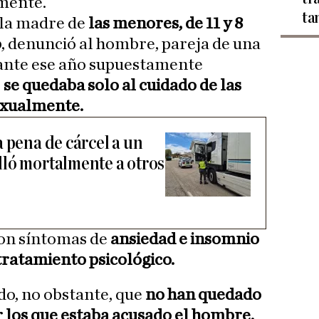
mente.
ta
, la madre de
las menores, de 11 y 8
o
, denunció al hombre, pareja de una
ante ese año supuestamente
e
se quedaba solo al cuidado de las
exualmente.
 pena de cárcel a un
ló mortalmente a otros
on síntomas de
ansiedad e insomnio
tratamiento psicológico.
do, no obstante, que
no han quedado
 los que estaba acusado el hombre,