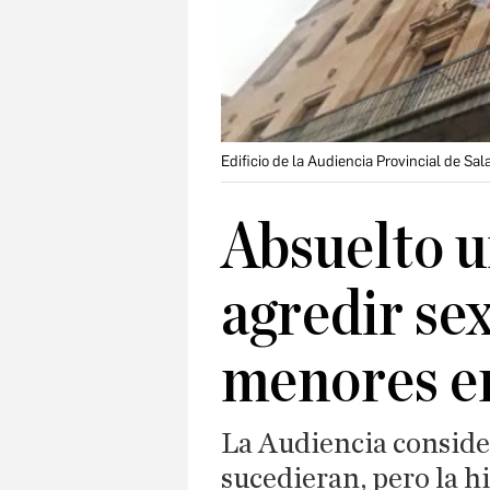
Edificio de la Audiencia Provincial de S
Absuelto u
agredir se
menores e
La Audiencia conside
sucedieran, pero la h