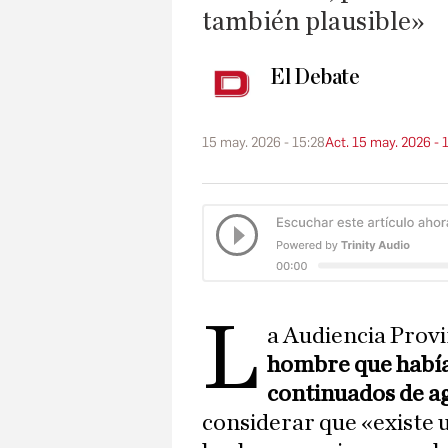
también plausible»
El Debate
15 may. 2026 - 15:28
Act. 15 may. 2026 - 
L
a Audiencia Prov
hombre que había 
continuados de a
considerar que «existe