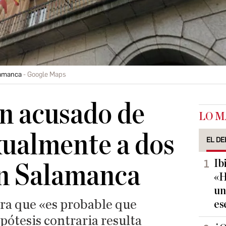
alamanca
Google Maps
n acusado de
LO M
xualmente a dos
EL DE
Ib
n Salamanca
«H
un
ra que «es probable que
es
ipótesis contraria resulta