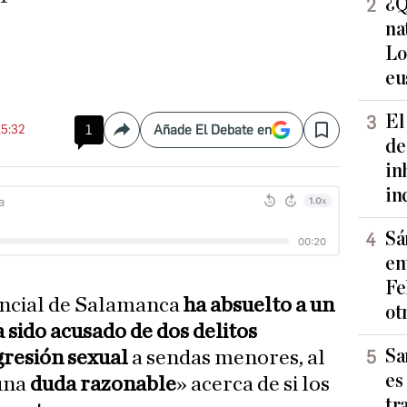
¿Q
na
Lo
eu
El
15:32
1
Añade El Debate en
Compartir
Save
de
in
in
Sá
en
Fe
incial de Salamanca
ha absuelto a un
ot
sido acusado de dos delitos
Sa
gresión sexual
a sendas menores, al
es
 una
duda razonable
» acerca de si los
tr