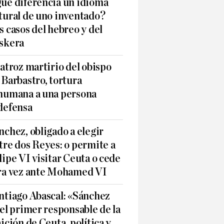
ué diferencia un idioma
tural de uno inventado?
s casos del hebreo y del
skera
 atroz martirio del obispo
 Barbastro, tortura
humana a una persona
defensa
nchez, obligado a elegir
tre dos Reyes: o permite a
lipe VI visitar Ceuta o cede
ra vez ante Mohamed VI
ntiago Abascal: «Sánchez
 el primer responsable de la
aición de Ceuta, política y