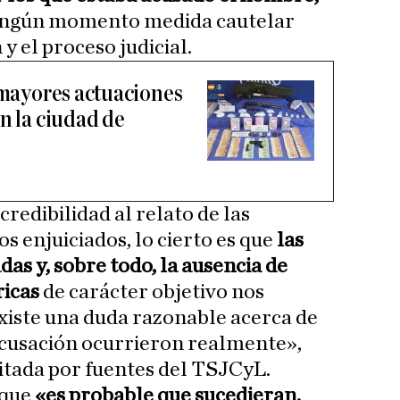
ningún momento medida cautelar
y el proceso judicial.
s mayores actuaciones
n la ciudad de
redibilidad al relato de las
s enjuiciados, lo cierto es que
las
as y, sobre todo, la ausencia de
ricas
de carácter objetivo nos
existe una duda razonable acerca de
 acusación ocurrieron realmente»,
ilitada por fuentes del TSJCyL.
 que
«es probable que sucedieran,