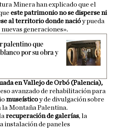
tura Minera han explicado que el
 que
este patrimonio no se disperse ni
ese al territorio donde nació
y pueda
s nuevas generaciones».
or palentino que
blanco por su obra y
tuada en Vallejo de Orbó (Palencia),
eso avanzado de rehabilitación para
io
museístico
y de divulgación sobre
en la Montaña Palentina.
la
recuperación de galerías
, la
a instalación de paneles