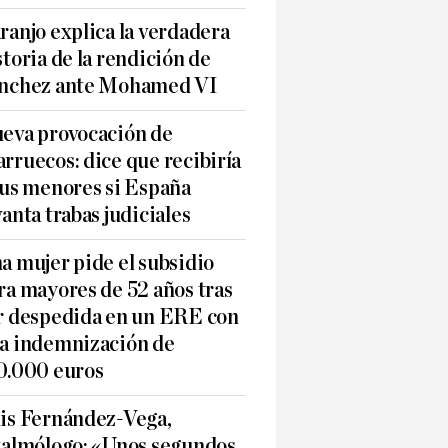
ranjo explica la verdadera
storia de la rendición de
nchez ante Mohamed VI
eva provocación de
rruecos: dice que recibiría
sus menores si España
vanta trabas judiciales
a mujer pide el subsidio
ra mayores de 52 años tras
r despedida en un ERE con
a indemnización de
0.000 euros
is Fernández-Vega,
talmólogo: «Unos segundos