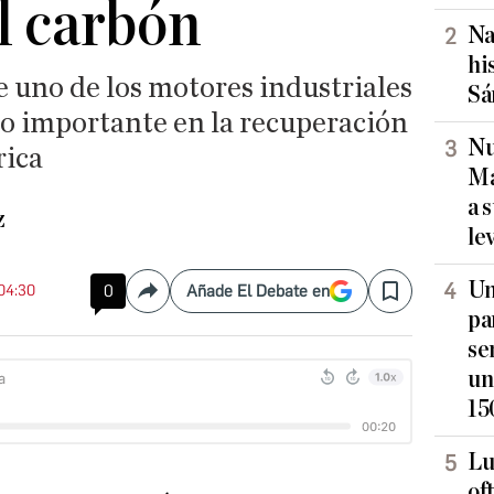
el carbón
Na
hi
 uno de los motores industriales
Sá
so importante en la recuperación
Nu
rica
Ma
a 
z
le
Un
 04:30
0
Añade El Debate en
Compartir
Save
pa
se
un
15
Lu
of