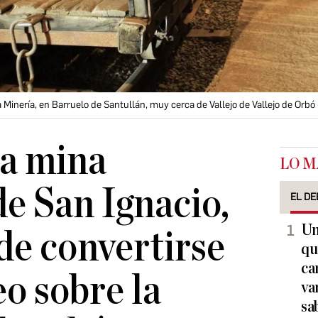
 Minería, en Barruelo de Santullán, muy cerca de Vallejo de Vallejo de Orbó
ca mina
LO M
de San Ignacio,
EL DE
Un
de convertirse
qu
ca
o sobre la
va
sa