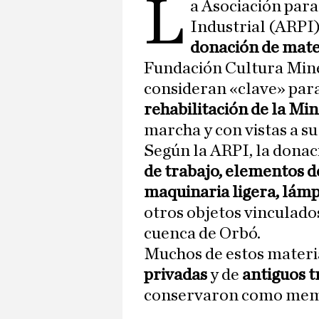
L
a Asociación par
Industrial (ARPI)
donación de mat
Fundación Cultura Mine
consideran «clave» par
rehabilitación de la Mi
marcha y con vistas a su
Según la ARPI, la donac
de trabajo, elementos de
maquinaria ligera, lámp
otros objetos vinculados
cuenca de Orbó.
Muchos de estos materi
privadas
y de
antiguos 
conservaron como memo