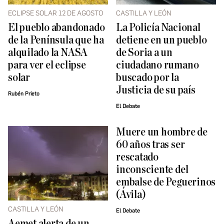
ECLIPSE SOLAR 12 DE AGOSTO
CASTILLA Y LEÓN
El pueblo abandonado
La Policía Nacional
de la Península que ha
detiene en un pueblo
alquilado la NASA
de Soria a un
para ver el eclipse
ciudadano rumano
solar
buscado por la
Justicia de su país
Rubén Prieto
El Debate
Muere un hombre de
60 años tras ser
rescatado
inconsciente del
embalse de Peguerinos
(Ávila)
CASTILLA Y LEÓN
El Debate
Aemet alerta de un