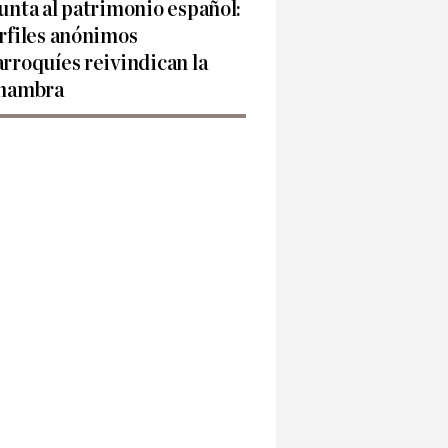
unta al patrimonio español:
rfiles anónimos
rroquíes reivindican la
hambra