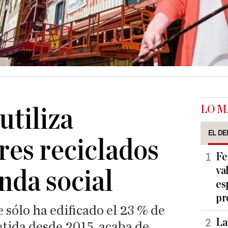
LO M
utiliza
EL DE
es reciclados
Fe
va
nda social
es
pr
sólo ha edificado el 23 % de
La
etida desde 2015, acaba de