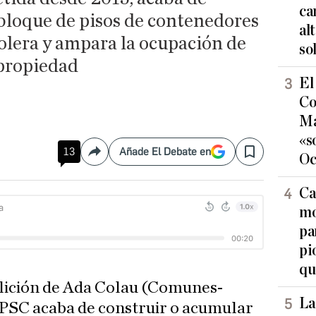
ca
bloque de pisos de contenedores
al
olera y ampara la ocupación de
so
 propiedad
El
Co
Ma
«s
13
Añade El Debate en
Compartir
Save
Oc
Ca
mo
pa
pi
qu
alición de Ada Colau (Comunes-
La
PSC acaba de construir o acumular