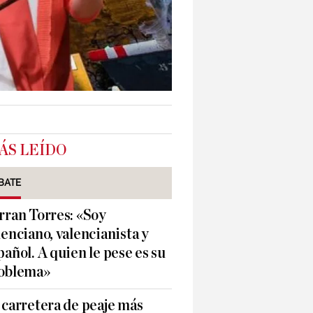
ÁS LEÍDO
BATE
rran Torres: «Soy
lenciano, valencianista y
pañol. A quien le pese es su
oblema»
 carretera de peaje más