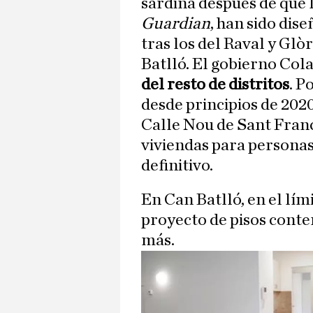
sardina después de que l
Guardian
, han sido dis
tras los del Raval y Glò
Batlló. El gobierno Col
del resto de distritos
. P
desde principios de 2020
Calle Nou de Sant Franc
viviendas para personas
definitivo.
En Can Batlló, en el lím
proyecto de pisos cont
más.