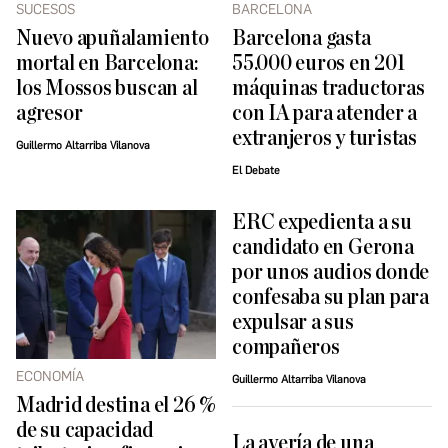
SUCESOS
BARCELONA
Nuevo apuñalamiento
Barcelona gasta
mortal en Barcelona:
55.000 euros en 201
los Mossos buscan al
máquinas traductoras
agresor
con IA para atender a
extranjeros y turistas
Guillermo Altarriba Vilanova
El Debate
ERC expedienta a su
candidato en Gerona
por unos audios donde
confesaba su plan para
expulsar a sus
compañeros
ECONOMÍA
Guillermo Altarriba Vilanova
Madrid destina el 26 %
de su capacidad
La avería de una