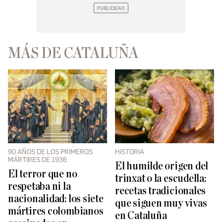
MÁS DE CATALUÑA
90 AÑOS DE LOS PRIMEROS
HISTORIA
MÁRTIRES DE 1936
El humilde origen del
El terror que no
trinxat o la escudella:
respetaba ni la
recetas tradicionales
nacionalidad: los siete
que siguen muy vivas
mártires colombianos
en Cataluña