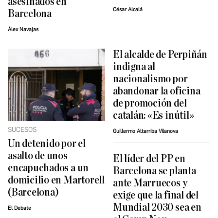
asesinados en
César Alcalá
Barcelona
Álex Navajas
El alcalde de Perpiñán
indigna al
nacionalismo por
abandonar la oficina
de promoción del
catalán: «Es inútil»
SUCESOS
Guillermo Altarriba Vilanova
Un detenido por el
asalto de unos
El líder del PP en
encapuchados a un
Barcelona se planta
domicilio en Martorell
ante Marruecos y
(Barcelona)
exige que la final del
Mundial 2030 sea en
El Debate