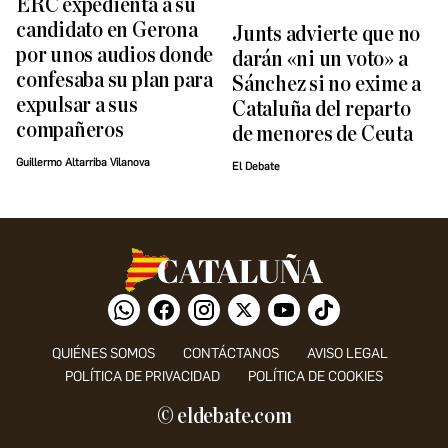
ERC expedienta a su
candidato en Gerona
Junts advierte que no
por unos audios donde
darán «ni un voto» a
confesaba su plan para
Sánchez si no exime a
expulsar a sus
Cataluña del reparto
compañeros
de menores de Ceuta
Guillermo Altarriba Vilanova
El Debate
QUIÉNES SOMOS
CONTÁCTANOS
AVISO LEGAL
POLÍTICA DE PRIVACIDAD
POLÍTICA DE COOKIES
© eldebate.com