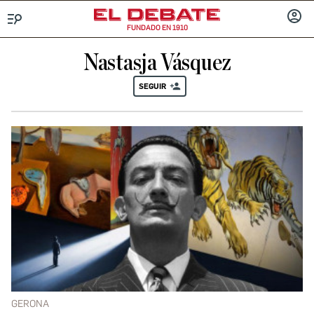
FUNDADO EN 1910
Menú
INICIA
SESIÓ
Nastasja Vásquez
SEGUIR
GERONA