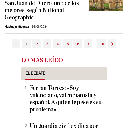
San Juan de Duero, uno de los
mejores, según National
Geographic
Nastasja Vásquez
16/06/2024
...
1
2
3
4
5
6
7
10
LO MÁS LEÍDO
EL DEBATE
Ferran Torres: «Soy
valenciano, valencianista y
español. A quien le pese es su
problema»
Un guardia civil explica por