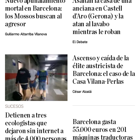
Nuevo apuñalamiento
Asaltan la casa de una
mortal en Barcelona:
anciana en Castell
los Mossos buscan al
d’Aro (Gerona) y la
agresor
atan al lavabo
mientras le roban
Guillermo Altarriba Vilanova
El Debate
Ascenso y caída de la
élite austricista de
Barcelona: el caso de la
Casa Vilana-Perlas
César Alcalá
SUCESOS
Detienen a tres
Barcelona gasta
ecologistas que
55.000 euros en 201
dejaron sin internet a
máquinas traductoras
más de 4.000 personas