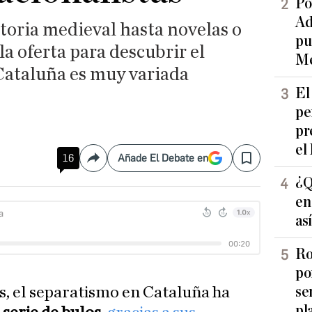
Po
Ad
toria medieval hasta novelas o
pu
 la oferta para descubrir el
Me
Cataluña es muy variada
El
pe
pr
el
16
Añade El Debate en
Compartir
Save
¿Q
en
as
Ro
po
se
s, el separatismo en Cataluña ha
pl