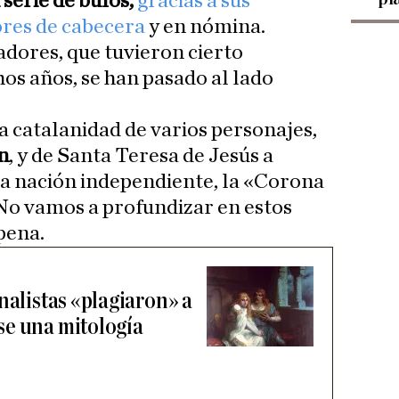
 serie de bulos,
gracias a sus
ores de cabecera
y en nómina.
adores, que tuvieron cierto
s años, se han pasado al lado
 catalanidad de varios personajes,
n
, y de Santa Teresa de Jesús a
la nación independiente, la «Corona
o vamos a profundizar en estos
pena.
nalistas «plagiaron» a
se una mitología