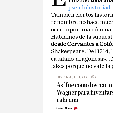
lanzado
toda una
pseudohistoriad
También ciertos histori
renombre no hace mucho
oscuro por una nómina.
Hablamos de la supuesta
desde Cervantes a Coló
Shakespeare. Del 1714, 
catalano-aragonesa»… N
fakes porque no vale la 
HISTORIAS DE CATALUÑA
Así fue como los nacio
Wagner para inventar
catalana
César Alcalá