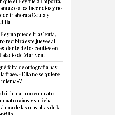
r qué el Rey fue a Paiporta,
amuz o a los incendios y no
ede ir ahora a Ceuta y
lilla
 Rey no puede ir a Ceuta,
ro recibirá este jueves al
esidente de los ceutíes en
 Palacio de Marivent
ué falta de ortografía hay
 la frase: «Ella no se quiere
í misma»?
dri firmará un contrato
r cuatro años y su ficha
rá una de las más altas de la
antilla