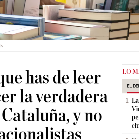
ls
LO M
que has de leer
EL DE
er la verdadera
La
Vi
 Cataluña, y no
pe
cl
acionalistas