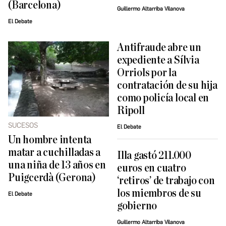
(Barcelona)
Guillermo Altarriba Vilanova
El Debate
Antifraude abre un
expediente a Sílvia
Orriols por la
contratación de su hija
como policía local en
Ripoll
SUCESOS
El Debate
Un hombre intenta
matar a cuchilladas a
Illa gastó 211.000
una niña de 13 años en
euros en cuatro
Puigcerdà (Gerona)
‘retiros’ de trabajo con
los miembros de su
El Debate
gobierno
Guillermo Altarriba Vilanova