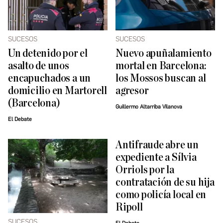
SUCESOS
SUCESOS
Un detenido por el
Nuevo apuñalamiento
asalto de unos
mortal en Barcelona:
encapuchados a un
los Mossos buscan al
domicilio en Martorell
agresor
(Barcelona)
Guillermo Altarriba Vilanova
El Debate
Antifraude abre un
expediente a Sílvia
Orriols por la
contratación de su hija
como policía local en
Ripoll
SUCESOS