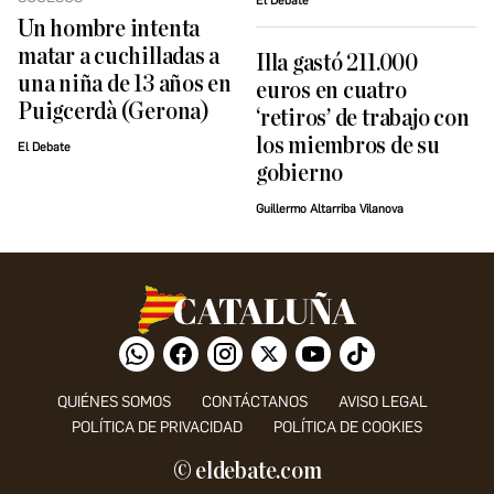
El Debate
Un hombre intenta
matar a cuchilladas a
Illa gastó 211.000
una niña de 13 años en
euros en cuatro
Puigcerdà (Gerona)
‘retiros’ de trabajo con
los miembros de su
El Debate
gobierno
Guillermo Altarriba Vilanova
QUIÉNES SOMOS
CONTÁCTANOS
AVISO LEGAL
POLÍTICA DE PRIVACIDAD
POLÍTICA DE COOKIES
© eldebate.com