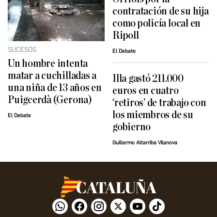
contratación de su hija
como policía local en
Ripoll
SUCESOS
El Debate
Un hombre intenta
matar a cuchilladas a
Illa gastó 211.000
una niña de 13 años en
euros en cuatro
Puigcerdà (Gerona)
‘retiros’ de trabajo con
los miembros de su
El Debate
gobierno
Guillermo Altarriba Vilanova