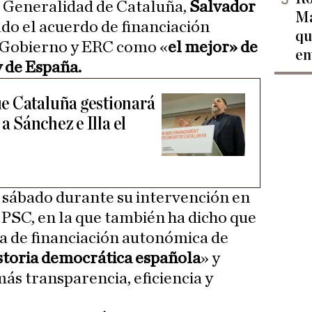
a Generalidad de Cataluña,
Salvador
Ma
cado el acuerdo de financiación
qu
 Gobierno y ERC como «
el mejor» de
en
y de España.
e Cataluña gestionará
 a Sánchez e Illa el
e sábado durante su intervención en
 PSC, en la que también ha dicho que
ma de financiación autonómica de
istoria democrática española
» y
más transparencia, eficiencia y