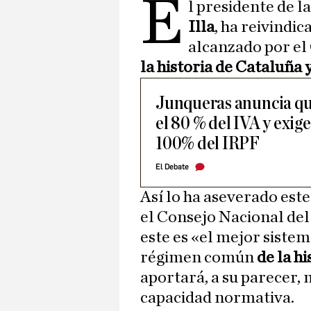
E
l presidente de l
Illa
, ha reivindi
alcanzado por el
la historia de Cataluña 
Junqueras anuncia qu
el 80 % del IVA y exige
100% del IRPF
El Debate
Así lo ha aseverado est
el Consejo Nacional del
este es «el mejor siste
régimen común
de la h
aportará, a su parecer, 
capacidad normativa.