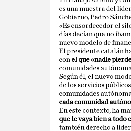
un trabajo «arduo y com
es una muestra del lider
Gobierno, Pedro Sánche
«Es ensordecedor el sil
días decían que no íbam
nuevo modelo de financ
El presidente catalán h
con
el que «nadie pierd
comunidades autónoma
Según él, el nuevo mod
de los servicios público
comunidades autónoma
cada comunidad autón
En este contexto, ha ma
que le vaya bien a todo
también derecho a lide