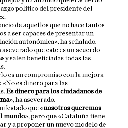
plejo» y ha añadido que el acuerdo
azgo político del presidente del
z.
encio de aquellos que no hace tantos
os a ser capaces de presentar un
iación autonómica», ha señalado.
a aseverado que este es un acuerdo
e»
y salen beneficiadas todas las
s.
elo es un compromiso con la mejora
s: «No es dinero para las
s.
Es dinero para los ciudadanos de
oma
», ha aseverado.
nifestado que «
nosotros queremos
 el mundo
», pero que «Cataluña tiene
rar y a proponer un nuevo modelo de