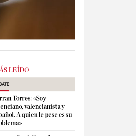
ÁS LEÍDO
BATE
rran Torres: «Soy
lenciano, valencianista y
pañol. A quien le pese es su
oblema»