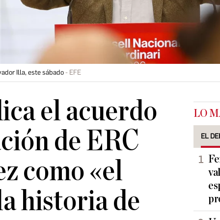
vador Illa, este sábado
EFE
dica el acuerdo
LO M
ación de ERC
EL DE
Fe
ez como «el
va
es
a historia de
pr