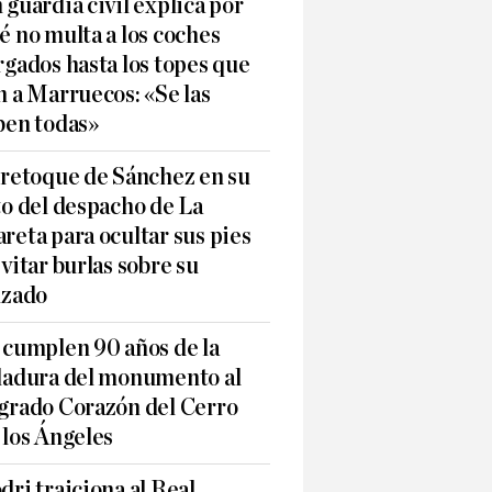
 guardia civil explica por
é no multa a los coches
rgados hasta los topes que
n a Marruecos: «Se las
ben todas»
 retoque de Sánchez en su
to del despacho de La
reta para ocultar sus pies
evitar burlas sobre su
lzado
 cumplen 90 años de la
ladura del monumento al
grado Corazón del Cerro
 los Ángeles
dri traiciona al Real