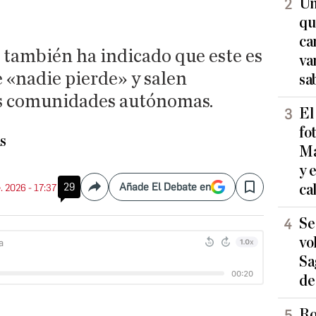
Un
qu
ca
 también ha indicado que este es
va
 «nadie pierde» y salen
sa
as comunidades autónomas.
El
fo
s
Ma
y 
29
Añade El Debate en
ca
. 2026 - 17:37
Compartir
Save
Se
vo
Sa
de
Ro