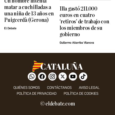
Un hombre intenta
matar a cuchilladas a
Illa gastó 211.000
una niña de 13 años en
euros en cuatro
Puigcerdà (Gerona)
‘retiros’ de trabajo con
los miembros de su
El Debate
gobierno
Guillermo Altarriba Vilanova
QUIÉNES SOMOS
CONTÁCTANOS
AVISO LEGAL
POLÍTICA DE PRIVACIDAD
POLÍTICA DE COOKIES
© eldebate.com