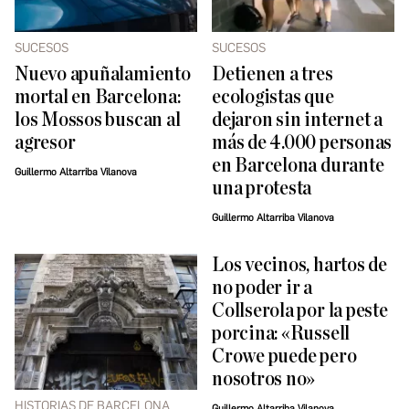
SUCESOS
SUCESOS
Nuevo apuñalamiento
Detienen a tres
mortal en Barcelona:
ecologistas que
los Mossos buscan al
dejaron sin internet a
agresor
más de 4.000 personas
en Barcelona durante
Guillermo Altarriba Vilanova
una protesta
Guillermo Altarriba Vilanova
Los vecinos, hartos de
no poder ir a
Collserola por la peste
porcina: «Russell
Crowe puede pero
nosotros no»
HISTORIAS DE BARCELONA
Guillermo Altarriba Vilanova