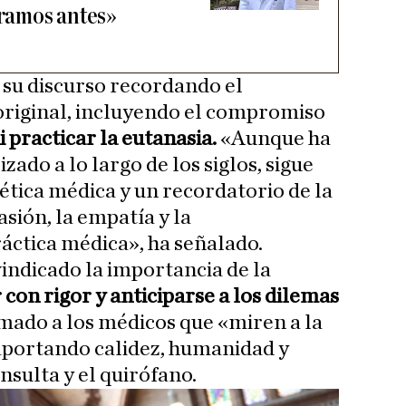
áramos antes»
 su discurso recordando el
original, incluyendo el compromiso
i practicar la eutanasia.
«Aunque ha
zado a lo largo de los siglos, sigue
ética médica y un recordatorio de la
sión, la empatía y la
ráctica médica», ha señalado.
vindicado la importancia de la
 con rigor y anticiparse a los dilemas
mado a los médicos que «miren a la
 aportando calidez, humanidad y
nsulta y el quirófano.