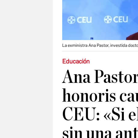
La exministra Ana Pastor, investida doc
Educación
Ana Pastor
honoris ca
CEU: «Si e
sin una an