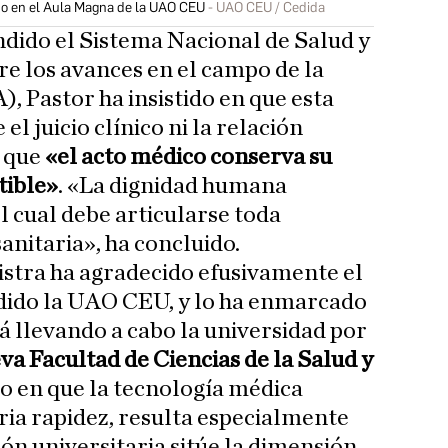
abo en el Aula Magna de la UAO CEU
UAO CEU / Cedida
dido el Sistema Nacional de Salud y
re los avances en el campo de la
IA), Pastor ha insistido en que esta
el juicio clínico ni la relación
o que
«el acto médico conserva su
tible»
. «La dignidad humana
el cual debe articularse toda
sanitaria», ha concluido.
nistra ha agradecido efusivamente el
dido la UAO CEU, y lo ha enmarcado
á llevando a cabo la universidad por
va Facultad de Ciencias de la Salud y
po en que la tecnología médica
ia rapidez, resulta especialmente
ión universitaria sitúe la dimensión