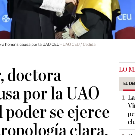
tora honoris causa por la UAO CEU
UAO CEU / Cedida
LO M
, doctora
EL DE
usa por la UAO
La
Vi
l poder se ejerce
pe
cl
tropología clara,