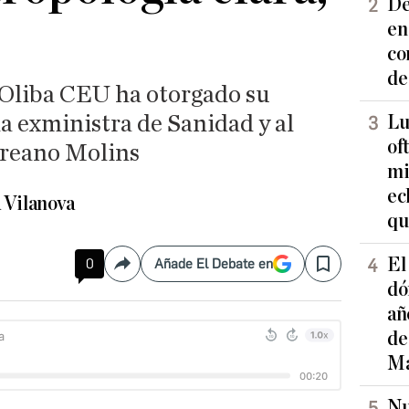
De
en
co
de
Oliba CEU ha otorgado su
a exministra de Sanidad y al
Lu
of
ureano Molins
mi
ec
 Vilanova
qu
El
0
Añade El Debate en
Compartir
Save
dó
añ
de
Ma
Nu