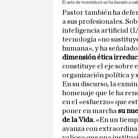
El acto de investidura se ha llevado a c
Pastor también ha defen
a sus profesionales. Sob
inteligencia artificial (
tecnología «no sustituye 
humana», y ha señalad
dimensión ética irreduc
constituye el eje sobre 
organización política y 
En su discurso, la exmi
homenaje que le ha ren
en el «esfuerzo» que est
poner en marcha
su nue
de la Vida
. «En un tiem
avanza con extraordinar
valioso que una instituc