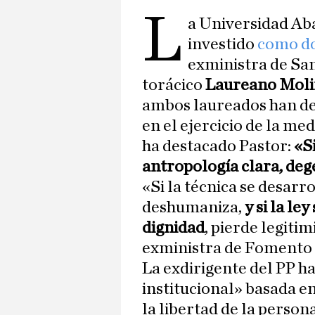
L
a Universidad Ab
investido
como do
exministra de Sa
torácico
Laureano Moli
ambos laureados han des
en el ejercicio de la med
ha destacado Pastor:
«Si
antropología clara, deg
«Si la técnica se desarro
deshumaniza,
y si la le
dignidad
, pierde legitim
exministra de Fomento 
La exdirigente del PP h
institucional» basada e
la libertad de la person