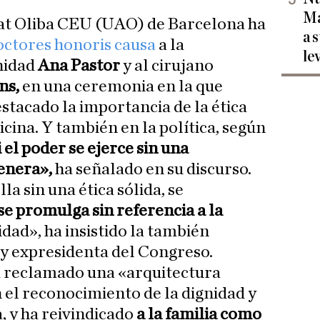
Ma
at Oliba CEU (UAO) de Barcelona ha
a 
ctores honoris causa
a la
le
nidad
Ana Pastor
y al cirujano
ns,
en una ceremonia en la que
tacado la importancia de la ética
icina. Y también en la política, según
 el poder se ejerce sin una
enera»,
ha señalado en su discurso.
lla sin una ética sólida, se
y se promulga sin referencia a la
idad», ha insistido la también
y expresidenta del Congreso.
a reclamado una «arquitectura
n el reconocimiento de la dignidad y
a, y ha reivindicado
a la familia como