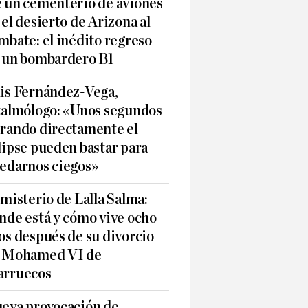
 un cementerio de aviones
 el desierto de Arizona al
mbate: el inédito regreso
 un bombardero B1
is Fernández-Vega,
talmólogo: «Unos segundos
rando directamente el
lipse pueden bastar para
edarnos ciegos»
 misterio de Lalla Salma:
nde está y cómo vive ocho
os después de su divorcio
 Mohamed VI de
rruecos
eva provocación de