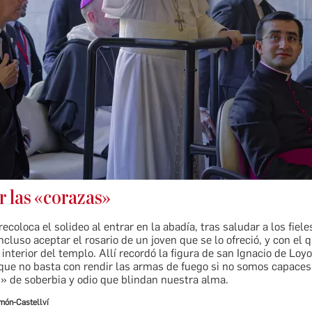
 las «corazas»
recoloca el solideo al entrar en la abadía, tras saludar a los fiele
incluso aceptar el rosario de un joven que se lo ofreció, y con el 
l interior del templo. Allí recordó la figura de san Ignacio de Loyo
que no basta con rendir las armas de fuego si no somos capace
» de soberbia y odio que blindan nuestra alma.
imón-Castellví