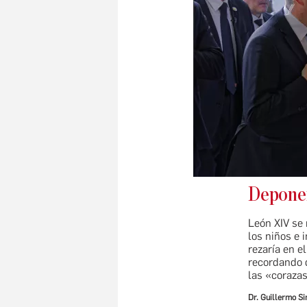
Deponer
León XIV se 
los niños e 
rezaría en e
recordando 
las «corazas
Dr. Guillermo S