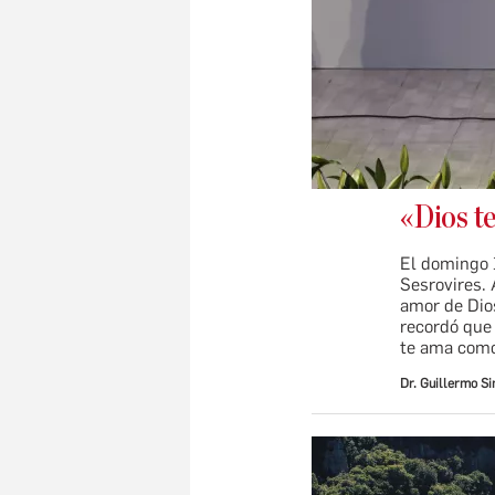
«Dios t
El domingo 1
Sesrovires. 
amor de Dio
recordó que 
te ama como 
Dr. Guillermo S