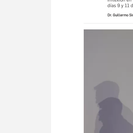
días 9 y 11 d
Dr. Guillermo S