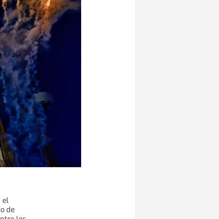
 el
to de
ntre los