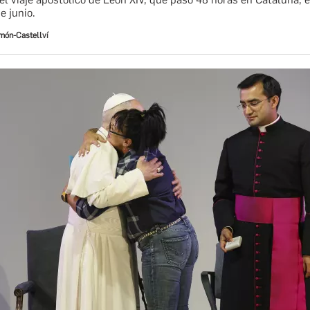
e junio.
imón-Castellví