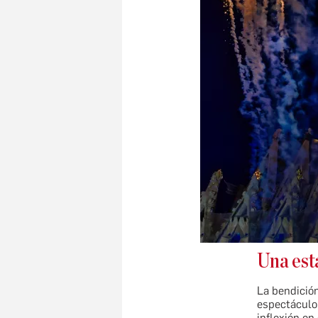
Una est
La bendición
espectáculo 
inflexión en