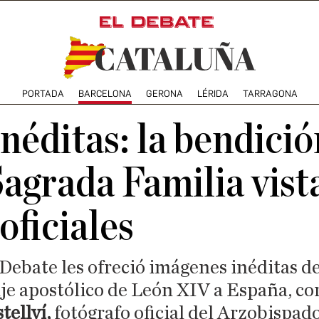
PORTADA
BARCELONA
GERONA
LÉRIDA
TARRAGONA
néditas: la bendici
Sagrada Familia vist
oficiales
ebate les ofreció imágenes inéditas de
aje apostólico de León XIV a España, cor
ellví,
fotógrafo oficial del Arzobispad