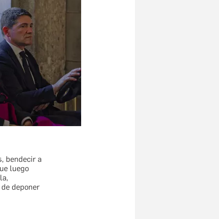
s, bendecir a
que luego
la,
s de deponer