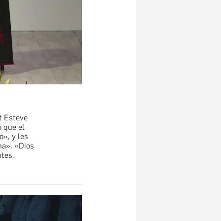
nt Esteve
ó que el
», y les
na». «Dios
ntes.