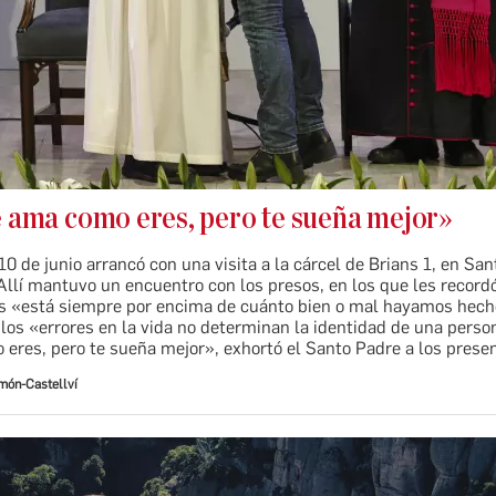
e ama como eres, pero te sueña mejor»
0 de junio arrancó con una visita a la cárcel de Brians 1, en Sa
Allí mantuvo un encuentro con los presos, en los que les record
s «está siempre por encima de cuánto bien o mal hayamos hecho
los «errores en la vida no determinan la identidad de una perso
eres, pero te sueña mejor», exhortó el Santo Padre a los prese
imón-Castellví