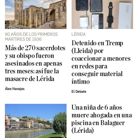
90 AÑOS DE LOS PRIMEROS
LÉRIDA
MÁRTIRES DE 1936
Detenido en Tremp
Más de 270 sacerdotes
(Lleida) por
y su obispo fueron
coaccionar a menores
asesinados en apenas
en redes para
tres meses: así fue la
conseguir material
masacre de Lérida
íntimo
Álex Navajas
El Debate
Una niña de 6 años
muere ahogada en una
piscina en Balaguer
(Lérida)