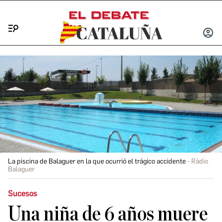
Menú
INICIA
SESIÓ
La piscina de Balaguer en la que ocurrió el trágico accidente
Ràdio
Balaguer
Sucesos
Una niña de 6 años muere