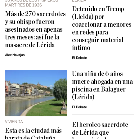
90 AÑOS DE LOS PRIMEROS
LÉRIDA
MÁRTIRES DE 1936
Detenido en Tremp
Más de 270 sacerdotes
(Lleida) por
y su obispo fueron
coaccionar a menores
asesinados en apenas
en redes para
tres meses: así fue la
conseguir material
masacre de Lérida
íntimo
Álex Navajas
El Debate
Una niña de 6 años
muere ahogada en una
piscina en Balaguer
(Lérida)
El Debate
VIVIENDA
El heroico sacerdote
Esta es la ciudad más
de Lérida que
barata de Cataluña