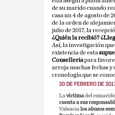
ella asegura públicamen
de su marido cuando reci
casa un 4 de agosto de 
de la orden de alejamien
julio de 2017, la recepc
¿Quién la recibió? ¿Ll
Así, la investigación que
existencia de esta
supues
Conselleria
para favorec
arroja muchas fechas y d
cronología que se conoc
20 DE FEBRERO DE 201
La
víctima
del exmarido
cuenta a sus responsabl
Valencia
los abusos sex