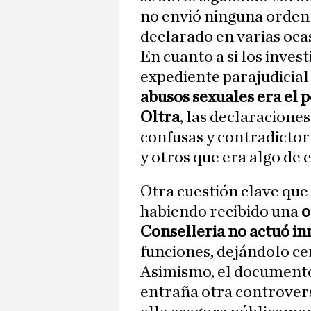
no envió ninguna orden 
declarado en varias ocas
En cuanto a si los inves
expediente parajudicia
abusos sexuales era el
Oltra
, las declaracione
confusas y contradictor
y otros que era algo de
Otra cuestión clave que
habiendo recibido una
o
Conselleria no actuó 
funciones, dejándolo ce
Asimismo, el documento
entraña otra controvers