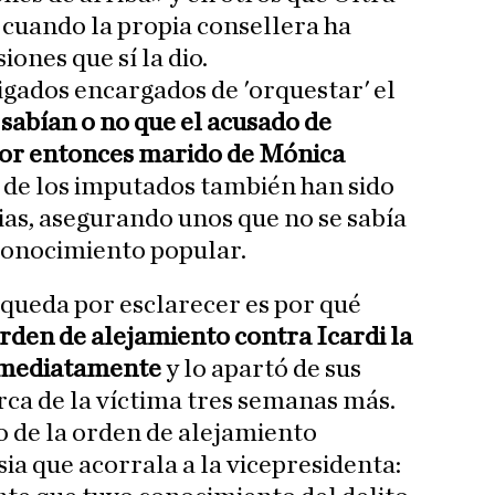
cuando la propia consellera ha
iones que sí la dio.
tigados encargados de 'orquestar' el
l
sabían o no que el acusado de
 por entonces marido de Mónica
s de los imputados también han sido
ias, asegurando unos que no se sabía
 conocimiento popular.
 queda por esclarecer es por qué
rden de alejamiento
contra Icardi la
inmediatamente
y lo apartó de sus
rca de la víctima tres semanas más.
 de la orden de alejamiento
ia que acorrala a la vicepresidenta: