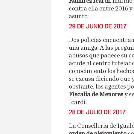
Ramírez Icardi
, marido
contra ella entre 2016 y
asunto.
29 DE JUNIO DE 2017
Dos policías encuentran
una amiga. A las pregunt
abusos que padece su co
acude al centro tutela
conocimiento los hechos
se excusa diciendo que 
obstante, los agentes p
Fiscalía de Menores
y s
Icardi.
28 DE JULIO DE 2017
La Conselleria de Igual
orden de alejamiento
co