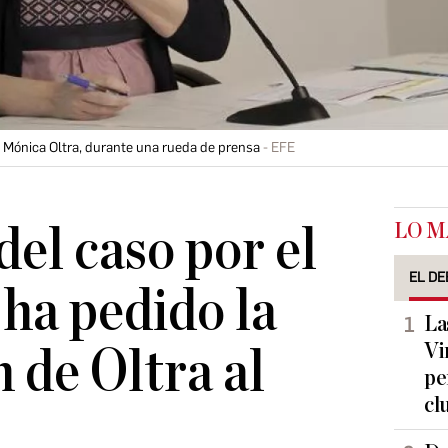
, Mónica Oltra, durante una rueda de prensa
EFE
LO M
del caso por el
EL DE
 ha pedido la
La
Vi
 de Oltra al
pe
cl