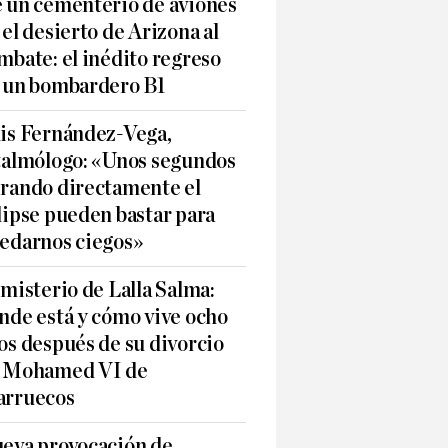
 un cementerio de aviones
 el desierto de Arizona al
mbate: el inédito regreso
 un bombardero B1
is Fernández-Vega,
talmólogo: «Unos segundos
rando directamente el
lipse pueden bastar para
edarnos ciegos»
 misterio de Lalla Salma:
nde está y cómo vive ocho
os después de su divorcio
 Mohamed VI de
rruecos
eva provocación de