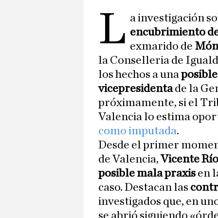
L
a investigación s
encubrimiento de
exmarido de
Móni
la Conselleria de Igual
los hechos a una
posible
vicepresidenta
de la Ge
próximamente, si el Tri
Valencia lo estima opo
como imputada
.
Desde el primer moment
de Valencia,
Vicente Rí
posible mala praxis
en l
caso. Destacan las
contr
investigados que, en un
se abrió siguiendo «órde