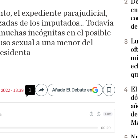
De
en
to, el expediente parajudicial,
co
zadas de los imputados... Todavía
de
muchas incógnitas en el posible
Lu
so sexual a una menor del
of
residenta
mi
ec
qu
El
1
Añade El Debate en
. 2022 - 13:39
Compartir
Save
dó
añ
de
Ma
Nu