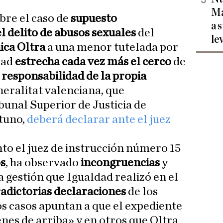
Ma
obre el caso de
supuesto
a 
l delito de abusos sexuales
del
le
ca Oltra
a una menor tutelada por
dad
estrecha cada vez más el cerco
de
 responsabilidad de la propia
neralitat valenciana, que
bunal Superior de Justicia de
rtuno,
deberá declarar ante el juez
o el juez de instrucción número 15
os
, ha observado
incongruencias
y
a gestión que Igualdad realizó en el
adictorias declaraciones
de los
os casos apuntan a que el expediente
nes de arriba» y en otros que Oltra