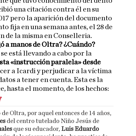
te que tuvo conocimiento del delito
bió una citación contra él en su
2017 pero la aparición del documento
to fija en una semana antes, el 28 de
ión de la misma en Conselleria.
egó a manos de Oltra? ¿Cuándo?
 se está llevando a cabo por la
ta «instrucción paralela» desde
er a Icardi y perjudicar a la víctima
atos a tener en cuenta. Esta es la
e, hasta el momento, de los hechos:
7
 de Oltra, por aquel entonces de 14 años,
es
del centro tutelado Niño Jesús de
uales
que su educador,
Luis Eduardo