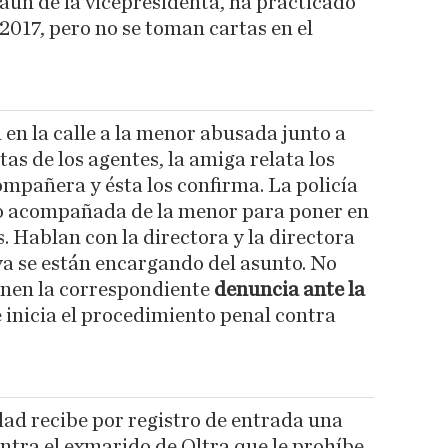
 aún de la vicepresidenta, ha practicado
 2017, pero no se toman cartas en el
 en la calle a la menor abusada junto a
as de los agentes, la amiga relata los
mpañera y ésta los confirma. La policía
do acompañada de la menor para poner en
. Hablan con la directora y la directora
ya se están encargando del asunto. No
onen la correspondiente
denuncia ante la
e inicia el procedimiento penal contra
dad recibe por registro de entrada una
ntra el exmarido de Oltra que le prohíbe