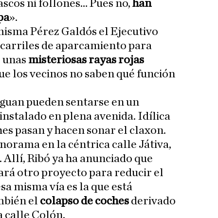
ascos ni follones… Pues no,
han
pa
».
 misma Pérez Galdós el Ejecutivo
 carriles de aparcamiento para
r unas
misteriosas rayas rojas
que los vecinos no saben qué función
riguan pueden sentarse en un
instalado en plena avenida. Idílica
hes pasan y hacen sonar el claxon.
orama en la céntrica calle Játiva,
. Allí, Ribó ya ha anunciado que
á otro proyecto para reducir el
sa misma vía es la que está
ambién el
colapso de coches
derivado
a calle Colón.