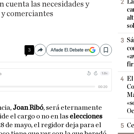
La
n cuenta las necesidades y
ca
s y comerciantes
al
so
Sá
co
3
Añade El Debate en
Compartir
Save
«a
fi
El
Co
Ma
«s
ncia,
Joan Ribó
, será eternamente
Oc
de el cargo o no en las
elecciones
8 de mayo, el regidor deja para el
Ce
oco tiene que ver con la que heredó