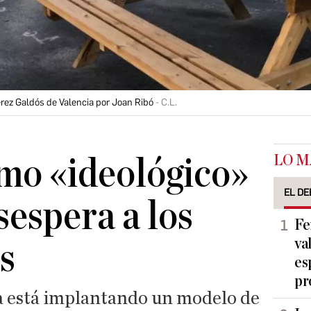
rez Galdós de Valencia por Joan Ribó
C.L.
LO M
mo «ideológico»
EL DE
sespera a los
Fe
va
s
es
pr
ia está implantando un modelo de