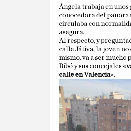
Ángela trabaja en unos
conocedora del panora
circulaba con normalid
asegura.
Al respecto, y preguntad
calle Játiva, la joven no
mismo, va a ser mucho pe
Ribó y sus concejales «
v
calle en Valencia
».