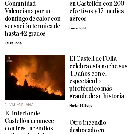
Comunidad
en Castellón con 200
Valenciana por un
efectivos y 17 medios
domingo de calor con
aéreos
sensación térmica de
Laura Torlà
hasta 42 grados
Laura Torlà
El Castell de l’Olla
celebra esta noche sus
40 años con el
espectáculo
pirotécnico más
grande de su historia
C. VALENCIANA
Marian M. Borja
El interior de
Castellón amanece
Otro incendio
con tres incendios
desbocado en