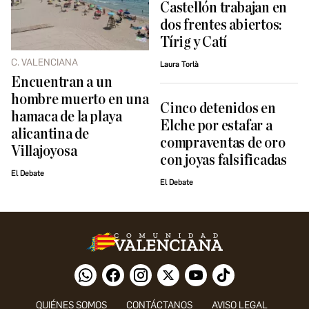
Castellón trabajan en
dos frentes abiertos:
Tírig y Catí
C. VALENCIANA
Laura Torlà
Encuentran a un
hombre muerto en una
Cinco detenidos en
hamaca de la playa
Elche por estafar a
alicantina de
compraventas de oro
Villajoyosa
con joyas falsificadas
El Debate
El Debate
QUIÉNES SOMOS
CONTÁCTANOS
AVISO LEGAL