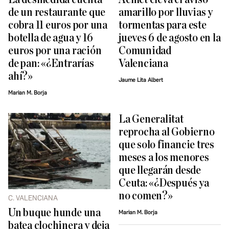
de un restaurante que
amarillo por lluvias y
cobra 11 euros por una
tormentas para este
botella de agua y 16
jueves 6 de agosto en la
euros por una ración
Comunidad
de pan: «¿Entrarías
Valenciana
ahí?»
Jaume Lita Albert
Marian M. Borja
La Generalitat
reprocha al Gobierno
que solo financie tres
meses a los menores
que llegarán desde
Ceuta: «¿Después ya
no comen?»
C. VALENCIANA
Un buque hunde una
Marian M. Borja
batea clochinera y deja