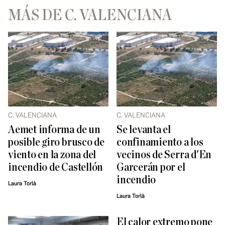
MÁS DE C. VALENCIANA
C. VALENCIANA
C. VALENCIANA
Aemet informa de un
Se levanta el
posible giro brusco de
confinamiento a los
viento en la zona del
vecinos de Serra d'En
incendio de Castellón
Garcerán por el
incendio
Laura Torlà
Laura Torlà
El calor extremo pone