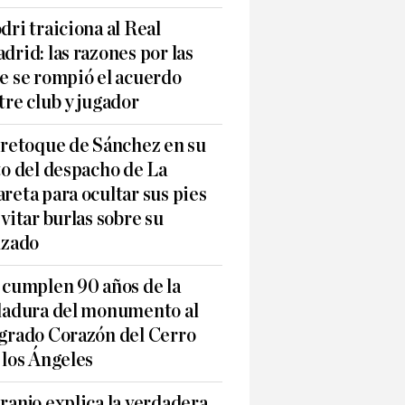
dri traiciona al Real
drid: las razones por las
e se rompió el acuerdo
tre club y jugador
 retoque de Sánchez en su
to del despacho de La
reta para ocultar sus pies
evitar burlas sobre su
lzado
 cumplen 90 años de la
ladura del monumento al
grado Corazón del Cerro
 los Ángeles
ranjo explica la verdadera