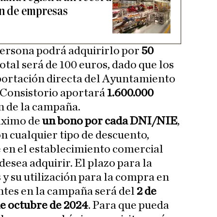
ón de empresas
persona podrá adquirirlo por
50
total será de 100 euros, dado que los
portación directa del Ayuntamiento
l Consistorio aportará
1.600.000
ón de la campaña.
áximo de
un bono por cada DNI/NIE
,
n cualquier tipo de descuento,
e en el establecimiento comercial
desea adquirir. El plazo para la
 y su utilización para la compra en
ntes en la campaña será del
2 de
de octubre de 2024
. Para que pueda