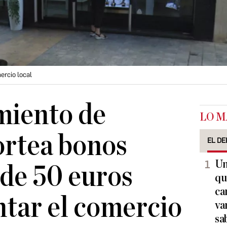
rcio local
miento de
LO M
ortea bonos
EL DE
Un
de 50 euros
qu
ca
tar el comercio
va
sa