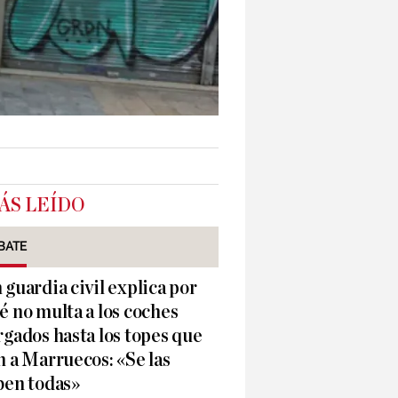
ÁS LEÍDO
BATE
 guardia civil explica por
é no multa a los coches
rgados hasta los topes que
n a Marruecos: «Se las
ben todas»