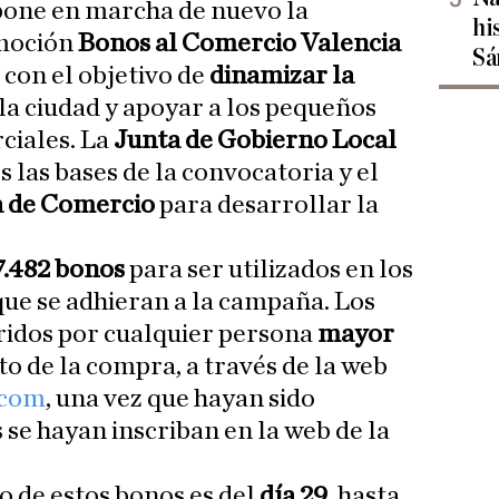
pone en marcha de nuevo la
hi
moción
Bonos al Comercio Valencia
Sá
 con el objetivo de
dinamizar la
a ciudad y apoyar a los pequeños
ciales. La
Junta de Gobierno Local
 las bases de la convocatoria y el
 de Comercio
para desarrollar la
7.482 bonos
para ser utilizados en los
que se adhieran a la campaña. Los
ridos por cualquier persona
mayor
o de la compra, a través de la web
.com
, una vez que hayan sido
 se hayan inscriban en la web de la
o de estos bonos es del
día 29
, hasta