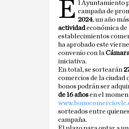
E
l Ayuntamiento 
campaña de pro
2024
, un año más
actividad
económica de l
establecimientos comer
ha aprobado este viernes
convenio con la
Cámara
iniciativa.
En total, se sortearán
2
comercios de la ciudad 
bonos podrán ser adqui
de 16 años
en el moment
www.bonocomerciovlc
sorteados entre quienes
campaña.
El plazo para optar a un