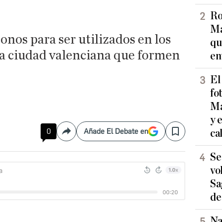
Ro
Ma
onos para ser utilizados en los
qu
la ciudad valenciana que formen
en
El
fo
Ma
y 
0
Añade El Debate en
ca
Compartir
Save
Se
vo
Sa
de
Na