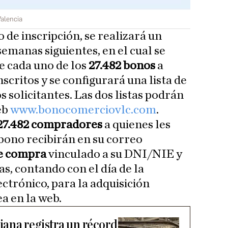
alencia
 de inscripción, se realizará un
semanas siguientes, en el cual se
e cada uno de los
27.482 bonos
a
critos y se configurará una lista de
s solicitantes. Las dos listas podrán
eb
www.bonocomerciovlc.com
.
27.482 compradores
a quienes les
bono recibirán en su correo
de compra
vinculado a su DNI/NIE y
as, contando con el día de la
ctrónico, para la adquisición
ea en la web.
ana registra un récord