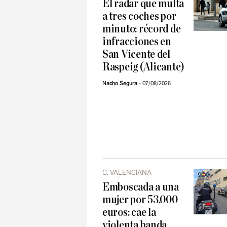
El radar que multa
a tres coches por
minuto: récord de
infracciones en
San Vicente del
Raspeig (Alicante)
Nacho Segura
07/08/2026
C. VALENCIANA
Emboscada a una
mujer por 53.000
euros: cae la
violenta banda