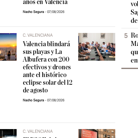
años en Valencia
vo
Sa
Nacho Segura
07/08/2026
de
Ro
C. VALENCIANA
Ma
Valencia blindará
sus playas y La
qu
Albufera con 200
en
efectivos y drones
ante el histórico
eclipse solar del 12
de agosto
Nacho Segura
07/08/2026
C. VALENCIANA