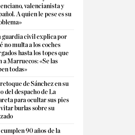
lenciano, valencianista y
pañol. A quien le pese es su
oblema»
 guardia civil explica por
é no multa a los coches
rgados hasta los topes que
n a Marruecos: «Se las
ben todas»
 retoque de Sánchez en su
to del despacho de La
reta para ocultar sus pies
evitar burlas sobre su
lzado
 cumplen 90 años de la