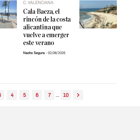
C. VALENCIANA
Cala Baeza, el
rincón de la costa
alicantina que
vuelve a emerger
este verano
Nacho Segura
02/08/2026
3
4
5
6
7
...
10