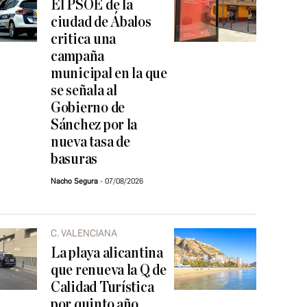
El PSOE de la
ciudad de Ábalos
critica una
campaña
municipal en la que
se señala al
Gobierno de
Sánchez por la
nueva tasa de
basuras
Nacho Segura
07/08/2026
C. VALENCIANA
La playa alicantina
que renueva la Q de
Calidad Turística
por quinto año