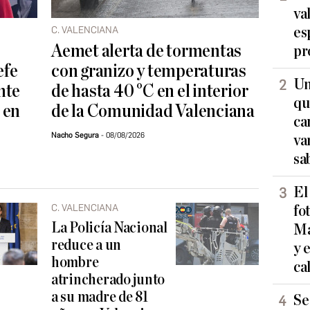
va
C. VALENCIANA
es
Aemet alerta de tormentas
pr
efe
con granizo y temperaturas
Un
nte
de hasta 40 °C en el interior
qu
 en
de la Comunidad Valenciana
ca
Nacho Segura
08/08/2026
va
sa
El
C. VALENCIANA
fo
La Policía Nacional
Ma
reduce a un
y 
hombre
ca
atrincherado junto
a su madre de 81
Se