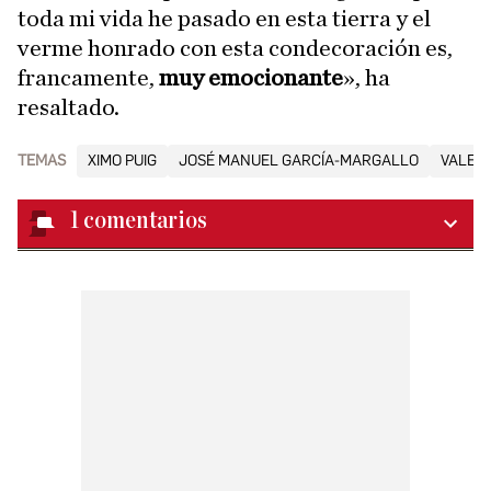
toda mi vida he pasado en esta tierra y el
verme honrado con esta condecoración es,
francamente,
muy emocionante
», ha
resaltado.
TEMAS
XIMO PUIG
JOSÉ MANUEL GARCÍA-MARGALLO
VALEN
1
comentarios