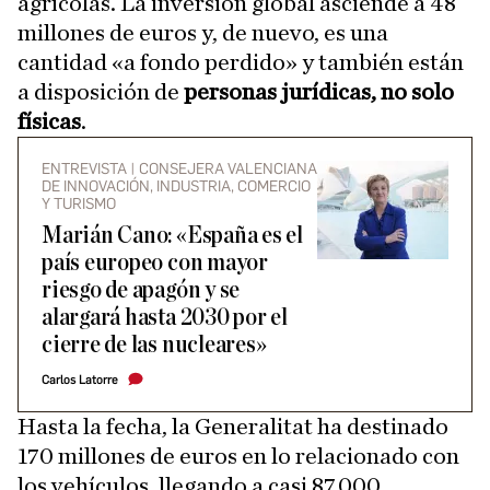
agrícolas. La inversión global asciende a 48
millones de euros y, de nuevo, es una
cantidad «a fondo perdido» y también están
a disposición de
personas jurídicas, no solo
físicas
.
ENTREVISTA | CONSEJERA VALENCIANA
DE INNOVACIÓN, INDUSTRIA, COMERCIO
Y TURISMO
Marián Cano: «España es el
país europeo con mayor
riesgo de apagón y se
alargará hasta 2030 por el
cierre de las nucleares»
Carlos Latorre
Hasta la fecha, la Generalitat ha destinado
170 millones de euros en lo relacionado con
los vehículos, llegando a casi 87.000