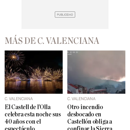
MÁS DE C. VALENCIANA
C. VALENCIANA
C. VALENCIANA
El Castell de l’Olla
Otro incendio
celebra esta noche sus
desbocado en
40 años con el
Castellón obliga a
espectáculo
confinar la Sierra