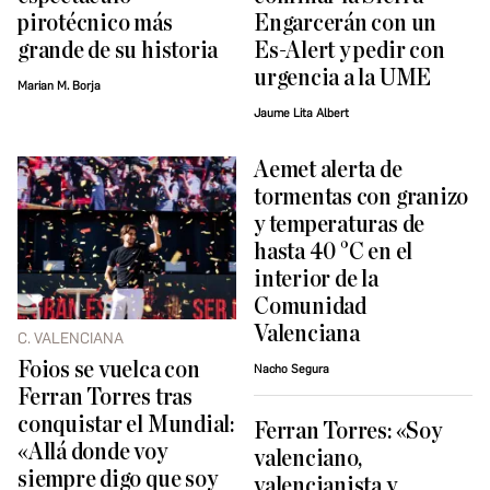
pirotécnico más
Engarcerán con un
grande de su historia
Es-Alert y pedir con
urgencia a la UME
Marian M. Borja
Jaume Lita Albert
Aemet alerta de
tormentas con granizo
y temperaturas de
hasta 40 °C en el
interior de la
Comunidad
Valenciana
C. VALENCIANA
Foios se vuelca con
Nacho Segura
Ferran Torres tras
conquistar el Mundial:
Ferran Torres: «Soy
«Allá donde voy
valenciano,
siempre digo que soy
valencianista y