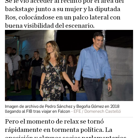
Se le vio acceder al recinto por el área del
backstage junto a su mujer y la diputada
Ros, colocándose en un palco lateral con
buena visibilidad del escenario.
Imagen de archivo de Pedro Sánchez y Begoña Gómez en 2018
llegando al FIB tras viajar en Falcon
EFE / Domenech Castelló
Pero el momento de relax se tornó
rápidamente en tormenta política. La
oposición y algunos socios parlamentarios