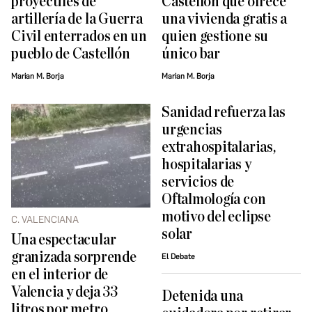
proyectiles de
Castellón que ofrece
artillería de la Guerra
una vivienda gratis a
Civil enterrados en un
quien gestione su
pueblo de Castellón
único bar
Marian M. Borja
Marian M. Borja
Sanidad refuerza las
urgencias
extrahospitalarias,
hospitalarias y
servicios de
Oftalmología con
motivo del eclipse
C. VALENCIANA
solar
Una espectacular
granizada sorprende
El Debate
en el interior de
Valencia y deja 33
Detenida una
litros por metro