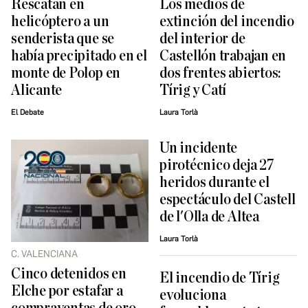
Rescatan en
Los medios de
helicóptero a un
extinción del incendio
senderista que se
del interior de
había precipitado en el
Castellón trabajan en
monte de Polop en
dos frentes abiertos:
Alicante
Tírig y Catí
El Debate
Laura Torlà
Un incidente
pirotécnico deja 27
heridos durante el
espectáculo del Castell
de l'Olla de Altea
Laura Torlà
C. VALENCIANA
Cinco detenidos en
El incendio de Tírig
Elche por estafar a
evoluciona