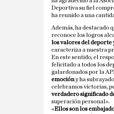
ha agradecido a la Asoc
Deportiva su fiel compr
ha reunido a una cantid
Además, ha destacado q
reconoce los logros alc
los valores del deporte 
caracteriza a nuestra pr
En este sentido, el res
felicitado a todos los d
galardonados por la A
emoción
y ha subrayado 
celebramos victorias, p
verdadero significado d
superación personal».
«
Ellos son los embajad