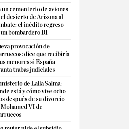
 un cementerio de aviones
 el desierto de Arizona al
mbate: el inédito regreso
 un bombardero B1
eva provocación de
rruecos: dice que recibiría
sus menores si España
vanta trabas judiciales
 misterio de Lalla Salma:
nde está y cómo vive ocho
os después de su divorcio
 Mohamed VI de
rruecos
a mujer pide el subsidio