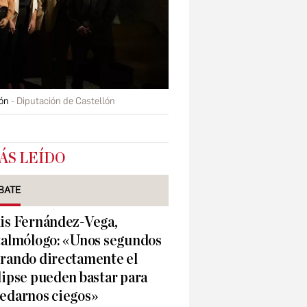
lón
Diputación de Castellón
ÁS LEÍDO
BATE
is Fernández-Vega,
talmólogo: «Unos segundos
rando directamente el
lipse pueden bastar para
edarnos ciegos»