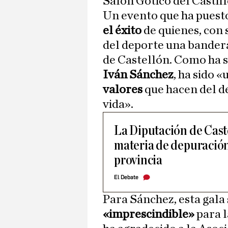
Salón Gótico del Castill
Un evento que ha puesto
el éxito
de quienes, con 
del deporte una bandera
de Castellón. Como ha s
Iván Sánchez
, ha sido 
valores
que hacen del d
vida».
La Diputación de Cast
materia de depuración
provincia
El Debate
Para Sánchez, esta gala
«imprescindible»
para 