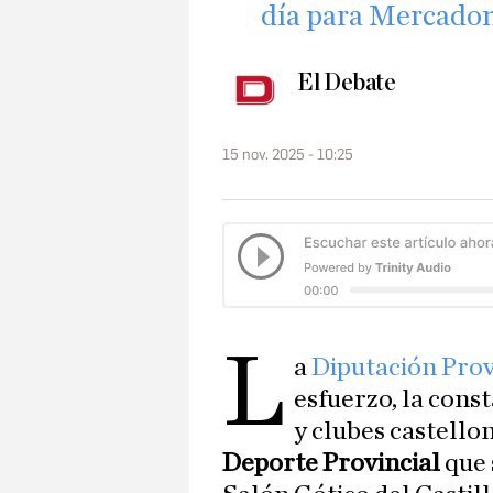
día para Mercado
El Debate
15 nov. 2025 - 10:25
L
a
Diputación Prov
esfuerzo, la const
y clubes castello
Deporte Provincial
que 