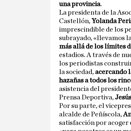
una provincia
.
La presidenta de la Aso
Castellón,
Yolanda Peri
imprescindible de los p
subrayado, «llevamos la
más allá de los límites d
estadios. A través de nue
los periodistas constru
la sociedad,
acercando la
hazañas a todos los rin
asistencia del president
Prensa Deportiva,
Jesús
Por su parte, el vicepres
alcalde de Peñíscola,
An
satisfacción por acoger 