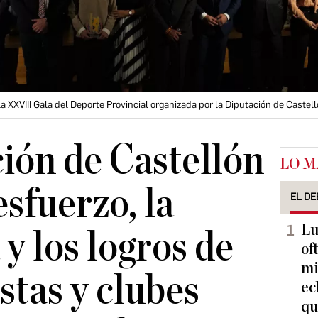
la XXVIII Gala del Deporte Provincial organizada por la Diputación de Castel
ión de Castellón
LO M
esfuerzo, la
EL DE
Lu
y los logros de
of
mi
stas y clubes
ec
qu