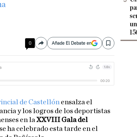
na
pa
se
un
15
0
Añade El Debate en
Compartir
Save
incial de Castellón
ensalza el
ancia y los logros de los deportistas
nenses en la
XXVIII Gala del
se ha celebrado esta tarde en el