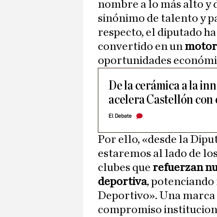
nombre a lo más alto y 
sinónimo de talento y p
respecto, el diputado ha
convertido en un
motor 
oportunidades económica
De la cerámica a la in
acelera Castellón con 
El Debate
Por ello, «desde la Dip
estaremos al lado de los
clubes que
refuerzan nu
deportiva
, potenciando
Deportivo». Una marca 
compromiso instituciona