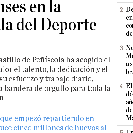
nses en la
De
en
la del Deporte
co
de
Nu
Ma
astillo de Peñíscola ha acogido el
a 
or el talento, la dedicación y el
le
su esfuerzo y trabajo diario,
El
 bandera de orgullo para toda la
dó
ón
añ
de
ia que empezó repartiendo en
Ma
uce cinco millones de huevos al
Un