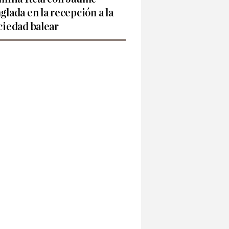
glada en la recepción a la
ciedad balear