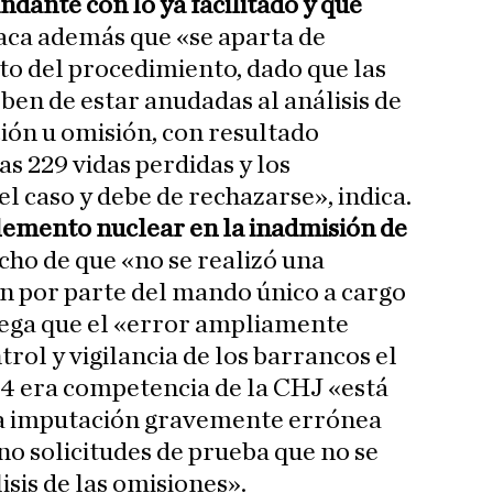
ndante con lo ya facilitado y que
aca además que «se aparta de
to del procedimiento, dado que las
ben de estar anudadas al análisis de
ción u omisión, con resultado
as 229 vidas perdidas y los
 el caso y debe de rechazarse», indica.
lemento nuclear en la inadmisión de
echo de que «no se realizó una
ón por parte del mando único a cargo
rega que el «error ampliamente
trol y vigilancia de los barrancos el
24 era competencia de la CHJ «está
na imputación gravemente errónea
no solicitudes de prueba que no se
sis de las omisiones».