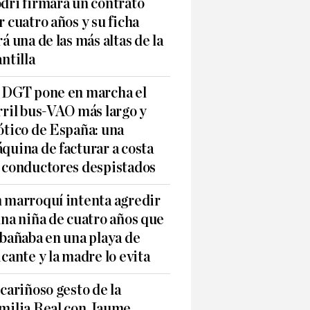
dri firmará un contrato
r cuatro años y su ficha
rá una de las más altas de la
antilla
 DGT pone en marcha el
rril bus-VAO más largo y
ótico de España: una
quina de facturar a costa
 conductores despistados
 marroquí intenta agredir
una niña de cuatro años que
 bañaba en una playa de
icante y la madre lo evita
 cariñoso gesto de la
milia Real con Jaume