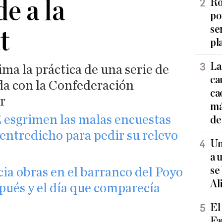
e a la
Ro
po
se
t
pl
La
ma la práctica de una serie de
ca
ada con la Confederación
ca
r
má
 esgrimen las malas encuestas
de
entredicho para pedir su relevo
Un
a 
se
ia obras en el barranco del Poyo
Al
pués y el día que comparecía
El
Fa