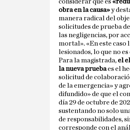
considerar que es
«redu
obra en la causa»
y dest
manera radical del obje
solicitudes de prueba de
las negligencias, por ac
mortal». «En este caso l
lesionados, lo que no es
Para la magistrada,
el e
la nueva prueba
es el h
solicitud de colaboraci
de la emergencia» y ag
difundido» de que el con
día 29 de octubre de 20
sustentando no solo u
de responsabilidades, si
corresponde con el análi