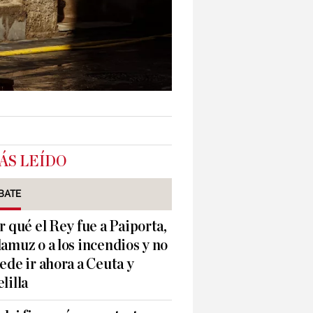
ÁS LEÍDO
BATE
r qué el Rey fue a Paiporta,
amuz o a los incendios y no
ede ir ahora a Ceuta y
lilla