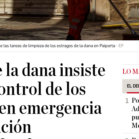
las tareas de limpieza de los estragos de la dana en Paiporta
EP
 la dana insiste
LO M
ontrol de los
EL DE
Po
 en emergencia
Ad
pu
ación
Me