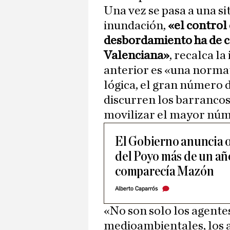
Una vez se pasa a una s
inundación,
«el control
desbordamiento ha de c
Valenciana»
, recalca l
anterior es «una norma
lógica, el gran número 
discurren los barrancos,
movilizar el mayor nú
El Gobierno anuncia o
del Poyo más de un año
comparecía Mazón
Alberto Caparrós
«No son solo los agente
medioambientales, los ag