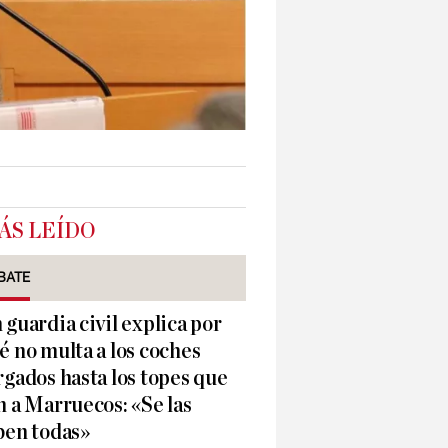
ÁS LEÍDO
BATE
 guardia civil explica por
é no multa a los coches
rgados hasta los topes que
n a Marruecos: «Se las
ben todas»