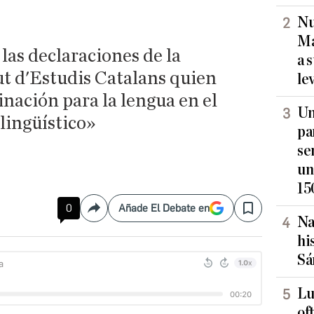
Nu
Ma
las declaraciones de la
a 
ut d'Estudis Catalans quien
le
ación para la lengua en el
Un
lingüístico»
pa
se
un
15
0
Añade El Debate en
Compartir
Save
Na
hi
Sá
Lu
of