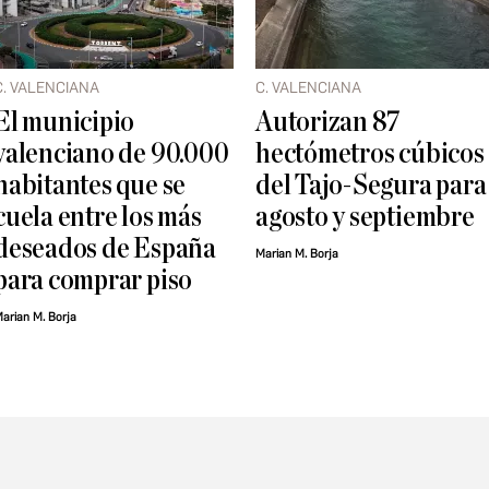
C. VALENCIANA
C. VALENCIANA
El municipio
Autorizan 87
valenciano de 90.000
hectómetros cúbicos
habitantes que se
del Tajo-Segura para
cuela entre los más
agosto y septiembre
deseados de España
Marian M. Borja
para comprar piso
arian M. Borja