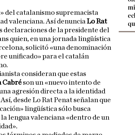
mi
o» del catalanismo supremacista
ec
dad valenciana. Así denuncia
Lo Rat
qu
s declaraciones de la presidente del
ans quien, en una jornada lingüística
rcelona, solicitó «una denominación
re unificado» para el catalán
no.
ianista consideran que estas
a Cabré
son un «nuevo intento de
una agresión directa a la identidad
 Así, desde Lo Rat Penat señalan que
cación» lingüística sólo busca
 la lengua valenciana «dentro de un
idad».