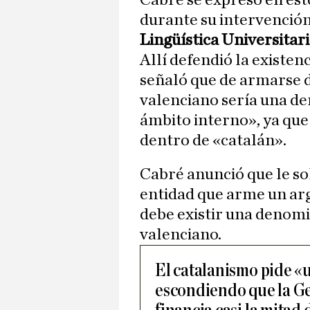
Cabré se expresó en es
durante su intervención
Lingüística Universitar
Allí defendió la existen
señaló que de armarse d
valenciano sería una de
ámbito interno», ya que
dentro de «catalán».
Cabré anunció que le sol
entidad que arme un ar
debe existir una denom
valenciano.
El catalanismo pide «
escondiendo que la Ge