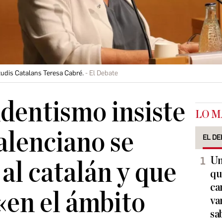
studis Catalans Teresa Cabré.
El Debate
dentismo insiste
LO M
valenciano se
EL DE
Un
al catalán y que
qu
ca
 «en el ámbito
va
sa