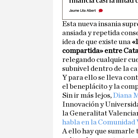
financia casi la mitad 
Jaume Lita Albert
Esta nueva insania supr
ansiada y repetida cons
idea de que existe una
«l
compartida» entre Cata
relegando cualquier cue
subnivel dentro de la ca
Y para ello se lleva co
el beneplácito y la comp
Sin ir más lejos,
Diana 
Innovación y Universid
la Generalitat Valencia
habla en la Comunidad 
A ello hay que sumarle t