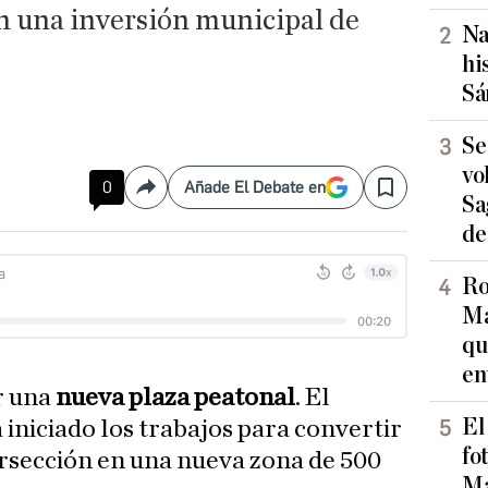
n una inversión municipal de
Na
hi
Sá
Se
vo
0
Añade El Debate en
Compartir
Save
Sa
de
Ro
Ma
qu
en
r una
nueva plaza peatonal
. El
El
iniciado los trabajos para convertir
fo
ersección en una nueva zona de 500
Ma