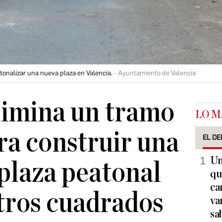
atonalizar una nueva plaza en Valencia.
Ayuntamiento de Valencia
limina un tramo
LO M
ara construir una
EL DE
Un
plaza peatonal
qu
ca
tros cuadrados
va
sa