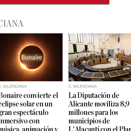
CIANA
C. VALENCIANA
C. VALENCIANA
Bonaire convierte el
La Diputación de
eclipse solar en un
Alicante moviliza 8,9
gran espectáculo
millones para los
inmersivo con
municipios de
música, animación y
L'Alacantí con el Pla