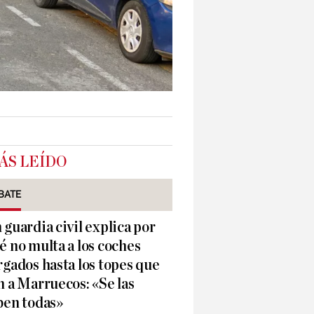
ÁS LEÍDO
BATE
 guardia civil explica por
é no multa a los coches
rgados hasta los topes que
n a Marruecos: «Se las
ben todas»