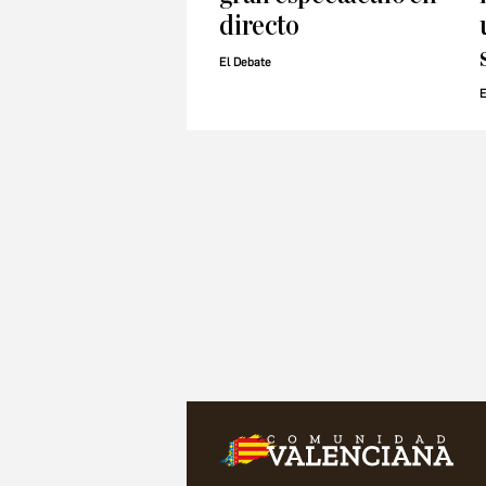
directo
El Debate
E