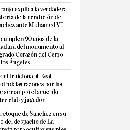
ranjo explica la verdadera
storia de la rendición de
nchez ante Mohamed VI
 cumplen 90 años de la
ladura del monumento al
grado Corazón del Cerro
 los Ángeles
dri traiciona al Real
drid: las razones por las
e se rompió el acuerdo
tre club y jugador
 retoque de Sánchez en su
to del despacho de La
reta para ocultar sus pies