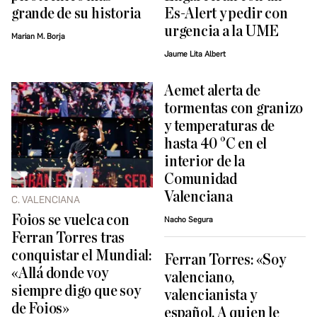
grande de su historia
Es-Alert y pedir con
urgencia a la UME
Marian M. Borja
Jaume Lita Albert
Aemet alerta de
tormentas con granizo
y temperaturas de
hasta 40 °C en el
interior de la
Comunidad
Valenciana
C. VALENCIANA
Foios se vuelca con
Nacho Segura
Ferran Torres tras
conquistar el Mundial:
Ferran Torres: «Soy
«Allá donde voy
valenciano,
siempre digo que soy
valencianista y
de Foios»
español. A quien le