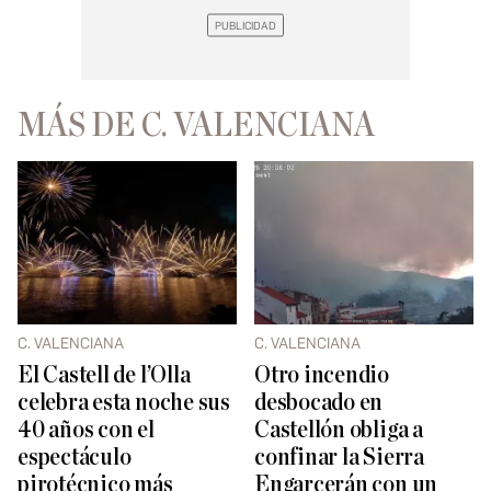
MÁS DE C. VALENCIANA
C. VALENCIANA
C. VALENCIANA
El Castell de l’Olla
Otro incendio
celebra esta noche sus
desbocado en
40 años con el
Castellón obliga a
espectáculo
confinar la Sierra
pirotécnico más
Engarcerán con un