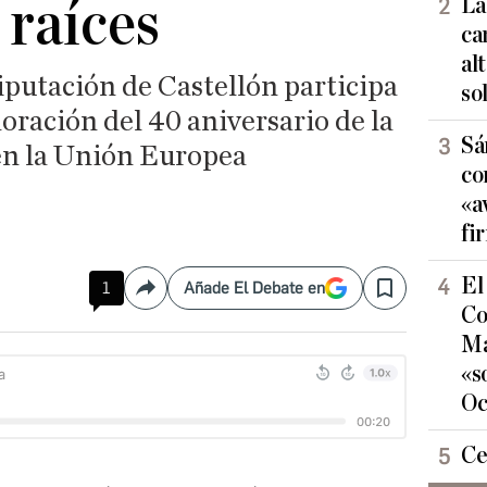
 raíces
La
ca
al
iputación de Castellón participa
so
ración del 40 aniversario de la
Sá
en la Unión Europea
co
«a
fi
El
1
Añade El Debate en
Compartir
Save
Co
Ma
«s
Oc
Ce