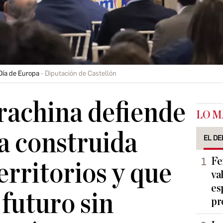
Día de Europa
Diputación de Castellón
rachina defiende
LO M
a construida
EL DE
Fe
erritorios y que
va
es
 futuro sin
pr