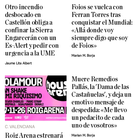
Otro incendio
Foios se vuelca con
desbocado en
Ferran Torres tras
Castellón obliga a
conquistar el Mundial:
confinar la Sierra
«Allá donde voy
Engarcerán con un
siempre digo que soy
Es-Alert y pedir con
de Foios»
urgencia a la UME
Marian M. Borja
Jaume Lita Albert
Muere Remedios
Pallás, la 'Dama de las
Castañuelas', y deja un
emotivo mensaje de
despedida: «Me llevo
un pedacito de cada
uno de vosotros»
C. VALENCIANA
Roig Arena estrenará
Marian M. Borja