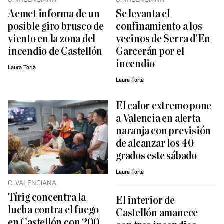
Aemet informa de un
Se levanta el
posible giro brusco de
confinamiento a los
viento en la zona del
vecinos de Serra d'En
incendio de Castellón
Garcerán por el
incendio
Laura Torlà
Laura Torlà
El calor extremo pone
a Valencia en alerta
naranja con previsión
de alcanzar los 40
grados este sábado
Laura Torlà
C. VALENCIANA
Tírig concentra la
El interior de
lucha contra el fuego
Castellón amanece
en Castellón con 200